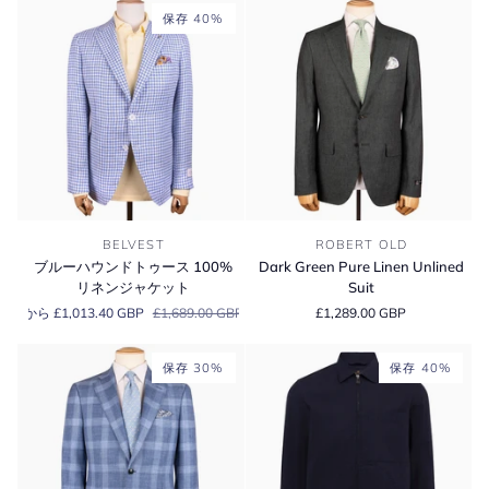
Box'
チ
保存 40%
Linen
ュ
&
ラ
Wool
ル
Unlined
ソ
Jacket
フ
ト」
ウ
ー
ル
＆
ブ
Dark
シ
BELVEST
ROBERT OLD
ル
Green
ル
ブルーハウンドトゥース 100%
Dark Green Pure Linen Unlined
ー
Pure
ク
リネンジャケット
Suit
ハ
Linen
ジ
から £1,013.40 GBP
£1,689.00 GBP
£1,289.00 GBP
ウ
Unlined
ャ
ン
Suit
ケ
ド
ッ
保存 30%
保存 40%
ト
ト
ゥ
ー
ス
100%
リ