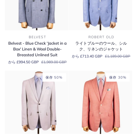
Belvest
ラ
BELVEST
ROBERT OLD
-
イ
Belvest - Blue Check 'Jacket in a
ライトブルーのウール、シル
Blue
ト
Box' Linen & Wool Double-
ク、リネンのジャケット
Check
ブ
Breasted Unlined Suit
から £713.40 GBP
£1,189.00 GBP
'Jacket
ル
から £994.50 GBP
£1,989.00 GBP
in
ー
a
の
Box'
ウ
保存 50%
保存 30%
Linen
ー
&
ル、
Wool
シ
Double-
ル
Breasted
ク、
Unlined
リ
Suit
ネ
ン
の
ジ