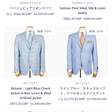
ベ
Salmon
ャ
ROBERT OLD
ROBERT OLD
ー
Pink
ケ
ベージュピュアリネンスーツ
Salmon Pink Wool, Silk & Linen
ジ
Wool,
ッ
Jacket
から £544.50 GBP
£1,089.00 GBP
ュ
Silk
ト
£692.30 GBP
£989.00 GBP
ピ
&
ュ
Linen
ア
Jacket
保存 30%
保存 40%
リ
ネ
ン
ス
ー
ツ
Belvest
ラ
BELVEST
BELVEST
-
イ
Belvest - Light Blue Check
ライトブルー「ナチュラルソフ
Light
ト
'Jacket in Box' Linen & Wool
ト」ウール＆シルクジャケット
Blue
ブ
Unlined Jacket
から £1,073.40 GBP
£1,789.00 GBP
Check
ル
£972.30 GBP
£1,389.00 GBP
'Jacket
ー
in
「ナ