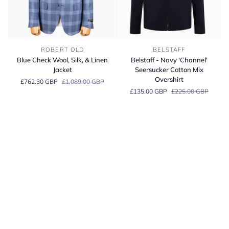
ネ
ン
ジ
ャ
Blue
Belstaff
ケ
ROBERT OLD
BELSTAFF
Check
-
ッ
Blue Check Wool, Silk, & Linen
Belstaff - Navy 'Channel'
Wool,
Navy
ト
Jacket
Seersucker Cotton Mix
Silk,
'Channel'
Overshirt
£762.30 GBP
£1,089.00 GBP
&
Seersucker
£135.00 GBP
£225.00 GBP
Linen
Cotton
Jacket
Mix
Overshirt