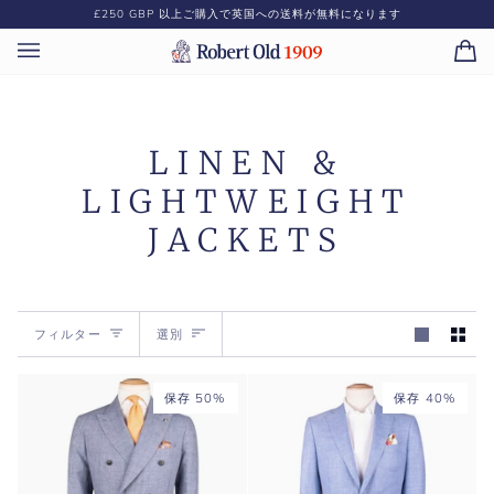
コ
£250 GBP
以上ご購入で英国への送料が無料になります
ン
テ
カ
(0)
ン
ー
ツ
ト
に
ス
LINEN &
キ
ッ
LIGHTWEIGHT
プ
JACKETS
選
フィルター
選別
別
保存 50%
保存 40%