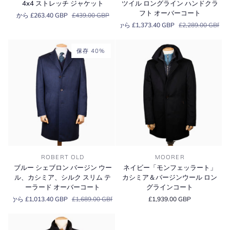
ャ​​
4x4 ストレッチ ジャケット
ツイル ロングライン ハンドクラ
ト
ー
ツ
フト オーバーコート
から £263.40 GBP
£439.00 GBP
軽
ウ
から £1,373.40 GBP
£2,289.00 GBP
量
ー
Typhoon®
ル
RE-
&amp;
保存 40%
4x4
カ
ス
シ
ト
ミ
レ
ア
ッ
ツ
チ
イ
ジ
ル
ャ
ロ
ケ
ン
ッ
グ
ブ
ネ
ト
ラ
ROBERT OLD
MOORER
ル
イ
イ
ブルー シェブロン バージン ウー
ネイビー「モンフェッラート」
ー
ビ
ン
ル、カシミア、シルク スリム テ
カシミア＆バージンウール ロン
シ
ー
ハ
ーラード オーバーコート
グラインコート
ェ
「モ
ン
から £1,013.40 GBP
£1,689.00 GBP
£1,939.00 GBP
ブ
ン
ド
ロ
フ
ク
ン
ェ
ラ