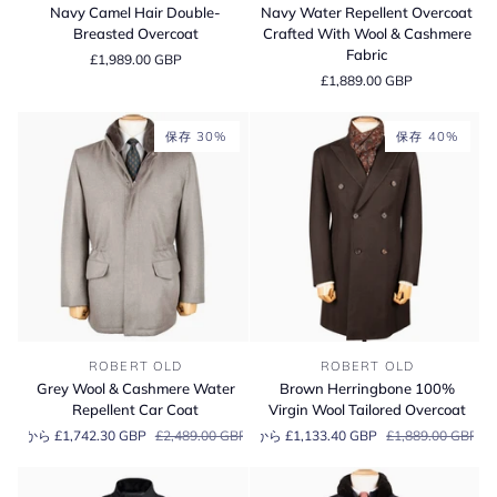
Camel
Water
Navy Camel Hair Double-
Navy Water Repellent Overcoat
Hair
Repellent
Breasted Overcoat
Crafted With Wool & Cashmere
Double-
Overcoat
Fabric
£1,989.00 GBP
Breasted
Crafted
£1,889.00 GBP
Overcoat
With
Wool
&
保存 30%
保存 40%
Cashmere
Fabric
Grey
Brown
ROBERT OLD
ROBERT OLD
Wool
Herringbone
Grey Wool & Cashmere Water
Brown Herringbone 100%
&
100%
Repellent Car Coat
Virgin Wool Tailored Overcoat
Cashmere
Virgin
から £1,742.30 GBP
£2,489.00 GBP
から £1,133.40 GBP
£1,889.00 GBP
Water
Wool
Repellent
Tailored
Car
Overcoat