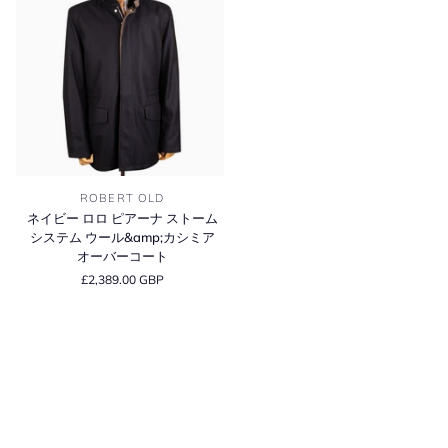
バ
ッ
フ
ー
ラ
ト
ジ
ー
オ
ン
ト」
ー
ウ
カ
バ
ー
シ
ー
ル、
ミ
コ
カ
ア
ー
シ
＆
ト
ミ
バ
ネ
ア、
ー
ROBERT OLD
イ
シ
ジ
ネイビー ロロ ピアーナ ストーム
ビ
ル
ン
システム ウール&amp;カシミア
ー
ク
ウ
オーバーコート
ロ
ス
ー
£2,389.00 GBP
ロ
リ
ル
ピ
ム
ロ
ア
テ
ン
ー
ー
グ
ナ
ラ
ラ
ス
ー
イ
ト
ド
ン
ー
オ
コ
ム
ー
ー