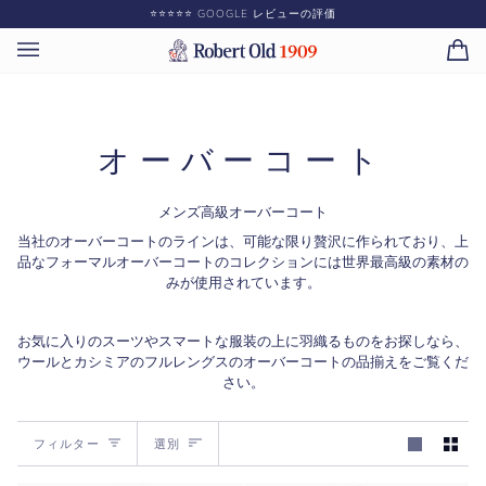
コ
⭐️⭐️⭐️⭐️⭐️ GOOGLE レビューの評価
ン
テ
カ
(0)
ン
ー
ツ
ト
に
ス
オーバーコート
キ
ッ
プ
メンズ高級オーバーコート
当社のオーバーコートのラインは、可能な限り贅沢に作られており、上
品なフォーマルオーバーコートのコレクションには世界最高級の素材の
みが使用されています。
お気に入りのスーツやスマートな服装の上に羽織るものをお探しなら、
ウールとカシミアのフルレングスのオーバーコートの品揃えをご覧くだ
さい。
選
フィルター
選別
別