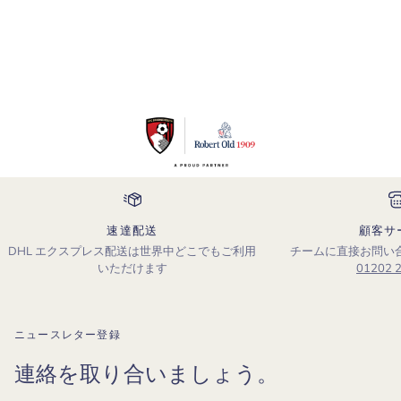
シ
バ
ト
ス
ー
テ
コ
ム
ー
ウ
ト
ー
ル
&amp;
カ
シ
ミ
ア
オ
ー
速達配送
顧客サ
バ
DHL エクスプレス配送は世界中どこでもご利用
チームに直接お問い
ー
いただけます
01202 
コ
ー
ト
ニュースレター登録
連絡を取り合いましょう。