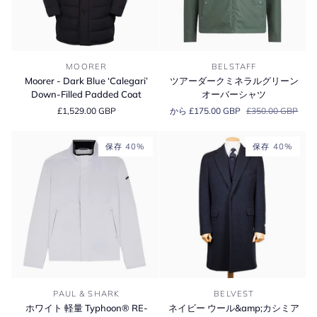
Moorer
ツ
MOORER
BELSTAFF
-
ア
Moorer - Dark Blue ‘Calegari’
ツアーダークミネラルグリーン
Dark
ー
Down-Filled Padded Coat
オーバーシャ​​ツ
Blue
ダ
£1,529.00 GBP
から £175.00 GBP
£350.00 GBP
‘Calegari’
ー
Down-
ク
Filled
ミ
保存 40%
保存 40%
Padded
ネ
Coat
ラ
ル
グ
リ
ー
ン
オ
ー
バ
ホ
ネ
ー
PAUL & SHARK
BELVEST
ワ
イ
シ
ホワイト 軽量 Typhoon® RE-
ネイビー ウール&amp;カシミア
イ
ビ