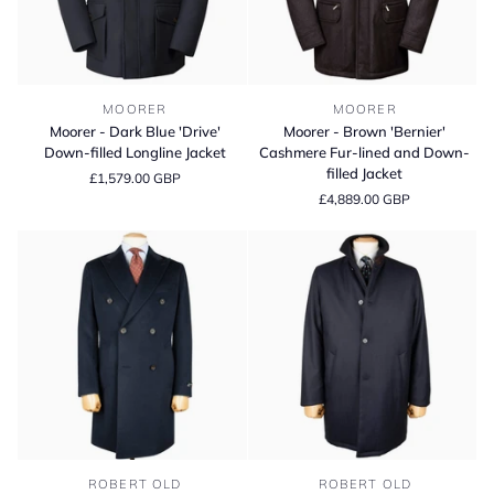
Moorer
Moorer
MOORER
MOORER
-
-
Moorer - Dark Blue 'Drive'
Moorer - Brown 'Bernier'
Dark
Brown
Down-filled Longline Jacket
Cashmere Fur-lined and Down-
Blue
'Bernier'
filled Jacket
£1,579.00 GBP
'Drive'
Cashmere
£4,889.00 GBP
Down-
Fur-
filled
lined
Longline
and
Jacket
Down-
filled
Jacket
Navy
Navy
ROBERT OLD
ROBERT OLD