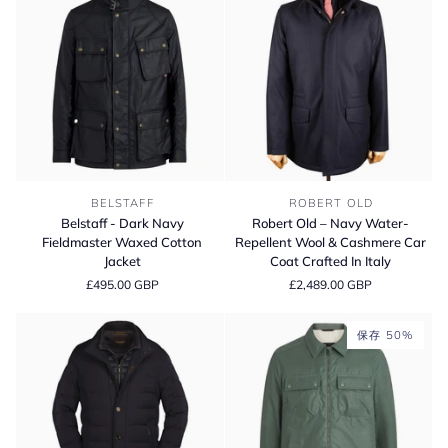
Coat
Belstaff
Robert
BELSTAFF
ROBERT OLD
-
Old
Belstaff - Dark Navy
Robert Old – Navy Water-
Dark
–
Fieldmaster Waxed Cotton
Repellent Wool & Cashmere Car
Navy
Navy
Jacket
Coat Crafted In Italy
Fieldmaster
Water-
£495.00 GBP
£2,489.00 GBP
Waxed
Repellent
Cotton
Wool
Jacket
&
保存 50%
Cashmere
Car
Coat
Crafted
In
Italy