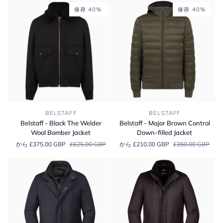
保存 40%
保存 40%
Belstaff
Belstaff
BELSTAFF
BELSTAFF
-
-
Belstaff - Black The Welder
Belstaff - Major Brown Control
Black
Major
Wool Bomber Jacket
Down-filled Jacket
The
Brown
から £375.00 GBP
£625.00 GBP
から £210.00 GBP
£350.00 GBP
Welder
Control
Wool
Down-
Bomber
filled
Jacket
Jacket