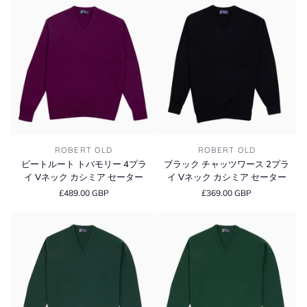
チ
チ
セ
ー
ャ
ャ
ー
タ
ッ
ッ
タ
ー
ツ
ツ
ー
ワ
ワ
ー
ー
ス
ス
2
2
プ
プ
ラ
ラ
イ
イ
ビ
ブ
V
V
ROBERT OLD
ROBERT OLD
ー
ラ
ネ
ネ
ビートルート トバモリー 4プラ
ブラック チャッツワース 2プラ
ト
ッ
ッ
ッ
イ Vネック カシミア セーター
イ Vネック カシミア セーター
ル
ク
ク
ク
£489.00 GBP
£369.00 GBP
ー
チ
カ
カ
ト
ャ
シ
シ
ト
ッ
ミ
ミ
バ
ツ
ア
ア
モ
ワ
セ
セ
リ
ー
ー
ー
ー
ス
タ
タ
4
2
ー
ー
プ
プ