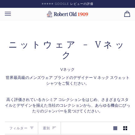
コ
⭐️⭐️⭐️⭐️⭐️ GOOGLE レビューの評価
ン
テ
カ
(0)
ン
ー
ツ
ト
に
ス
ニットウェア - Vネッ
キ
ッ
ク
プ
Vネック
世界最高級のメンズウェア ブランドのデザイナー V ネック スウェット
シャツをご覧ください。
高く評価されているカシミア コレクションをはじめ、さまざまなスタ
イルとデザインを揃えた当社のコレクションから、あらゆる機会にぴっ
たりのジャンパーを見つけてください。
選
フィルター
選別