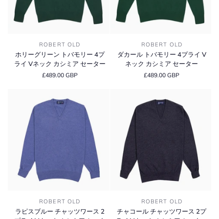
ラ
ラ
イ
イ
V
V
ネ
ネ
ホ
ダ
ッ
ッ
ROBERT OLD
ROBERT OLD
リ
カ
ク
ク
ホリーグリーン トバモリー 4プ
ダカール トバモリー 4プライ V
ー
ー
カ
カ
ライ Vネック カシミア セーター
ネック カシミア セーター
グ
ル
シ
シ
£489.00 GBP
£489.00 GBP
リ
ト
ミ
ミ
ー
バ
ア
ア
ン
モ
セ
セ
ト
リ
ー
ー
バ
ー
タ
タ
モ
4
ー
ー
リ
プ
ー
ラ
4
イ
プ
V
ラ
ネ
イ
ッ
V
ク
ラ
チ
ネ
カ
ROBERT OLD
ROBERT OLD
ピ
ャ
ッ
シ
ラピスブルー チャッツワース 2
チャコール チャッツワース 2プ
ス
コ
ク
ミ