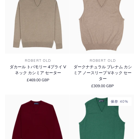
レ
レ
ー
タ
ナ
ナ
タ
ー
ム
ム
ー
カ
カ
シ
シ
ミ
ミ
ア
ア
ノ
ノ
ー
ー
ス
ス
ダ
ダ
リ
リ
ROBERT OLD
ROBERT OLD
カ
ー
ー
ー
ダカール トバモリー 4プライ V
ダークナチュラル ブレナム カシ
ー
ク
ブ
ブ
ネック カシミア セーター
ミア ノースリーブ Vネック セー
ル
ナ
V
V
ター
£469.00 GBP
ト
チ
ネ
ネ
£309.00 GBP
バ
ュ
ッ
ッ
モ
ラ
ク
ク
リ
ル
セ
セ
保存 40%
ー
ブ
ー
ー
4
レ
タ
タ
プ
ナ
ー
ー
ラ
ム
イ
カ
V
シ