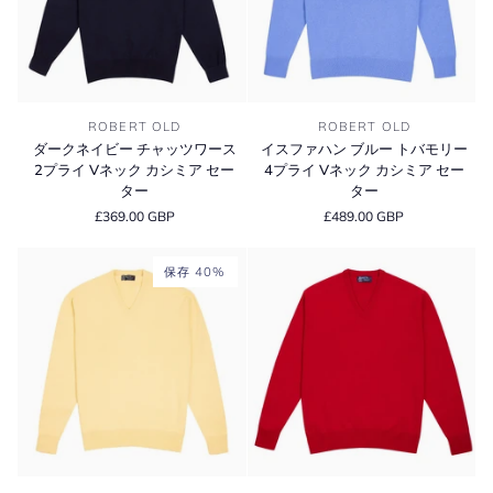
4
ラ
プ
ム
ラ
ウ
イ
ー
V
ル
ダ
イ
ネ
セ
ROBERT OLD
ROBERT OLD
ー
ス
ッ
ー
ダークネイビー チャッツワース
イスファハン ブルー トバモリー
ク
フ
ク
タ
2プライ Vネック カシミア セー
4プライ Vネック カシミア セー
ネ
ァ
カ
ー
ター
ター
イ
ハ
シ
£369.00 GBP
£489.00 GBP
ビ
ン
ミ
ー
ブ
ア
チ
ル
セ
保存 40%
ャ
ー
ー
ッ
ト
タ
ツ
バ
ー
ワ
モ
ー
リ
ス
ー
2
4
プ
プ
ラ
ラ
イ
イ