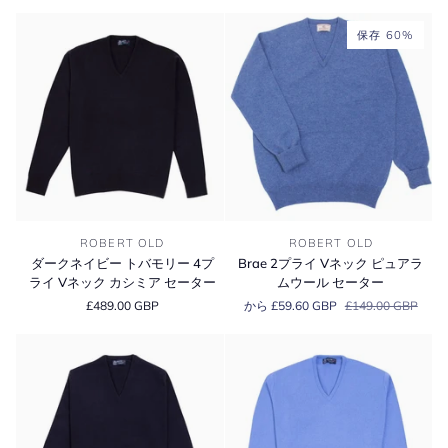
別
保存 60%
ダ
Brae
ROBERT OLD
ROBERT OLD
ー
2
ダークネイビー トバモリー 4プ
Brae 2プライ Vネック ピュアラ
ク
プ
ライ Vネック カシミア セーター
ムウール セーター
ネ
ラ
£489.00 GBP
から £59.60 GBP
£149.00 GBP
イ
イ
ビ
V
ー
ネ
ト
ッ
バ
ク
モ
ピ
リ
ュ
ー
ア