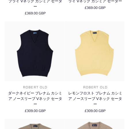
プライ Vネック カシミア セータ
ライ Vネック カシミア セーター
ブ
ー
カ
ア
ー
£369.00 GBP
ル
ル
シ
セ
£369.00 GBP
ー
チ
ミ
ー
チ
ャ
ア
タ
ャ
ッ
セ
ー
ッ
ツ
ー
ツ
ワ
タ
ワ
ー
ー
ー
ス
ス
2
2
プ
プ
ラ
ラ
イ
イ
V
V
ネ
ダ
レ
ネ
ッ
ROBERT OLD
ROBERT OLD
ー
モ
ッ
ク
ダークネイビー ブレナム カシミ
レモンフロスト ブレナム カシミ
ク
ン
ク
カ
ア ノースリーブ Vネック セータ
ア ノースリーブ Vネック セータ
ネ
フ
カ
シ
ー
ー
イ
ロ
シ
ミ
£309.00 GBP
£309.00 GBP
ビ
ス
ミ
ア
ー
ト
ア
セ
ブ
ブ
セ
ー