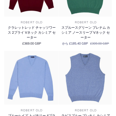
ネ
ミ
ッ
ア
ク
ノ
カ
ー
ク
ス
シ
ス
ROBERT OLD
ROBERT OLD
ラ
プ
ミ
リ
クラレットレッド チャッツワー
スプルースグリーン ブレナム カ
レ
ル
ア
ー
ス 2プライ Vネック カシミア セ
シミア ノースリーブ Vネック セ
ッ
ー
セ
ブ
ーター
ーター
ト
ス
ー
V
£369.00 GBP
から £185.40 GBP
£309.00 GBP
レ
グ
タ
ネ
ッ
リ
ー
ッ
ド
ー
ク
チ
ン
セ
ャ
ブ
ー
ッ
レ
タ
ツ
ナ
ー
ワ
ム
ー
カ
ス
シ
2
ミ
プ
ア
ラ
ノ
ブ
ラ
イ
ー
ROBERT OLD
ROBERT OLD
ル
ピ
V
ス
ブルーヘイズ トバモリー 4プラ
ラピスブルー ブレナム カシミア