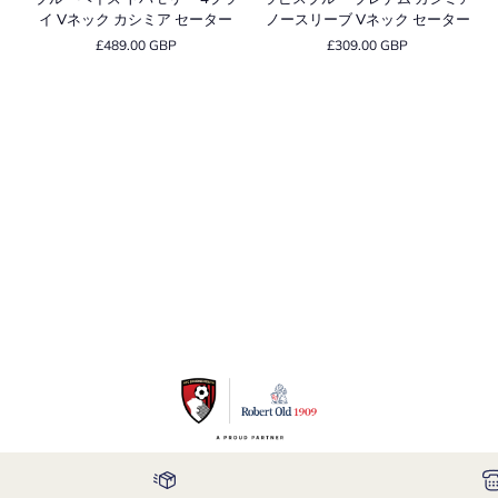
ー
ス
ネ
リ
イ Vネック カシミア セーター
ノースリーブ Vネック セーター
ヘ
ブ
ッ
ー
£489.00 GBP
£309.00 GBP
イ
ル
ク
ブ
ズ
ー
カ
V
ト
ブ
シ
ネ
バ
レ
ミ
ッ
モ
ナ
ア
ク
リ
ム
セ
セ
ー
カ
ー
ー
4
シ
タ
タ
プ
ミ
ー
ー
ラ
ア
イ
ノ
V
ー
ネ
ス
ッ
リ
ク
ー
カ
ブ
シ
V
ミ
ネ
ア
ッ
セ
ク
ー
セ
タ
ー