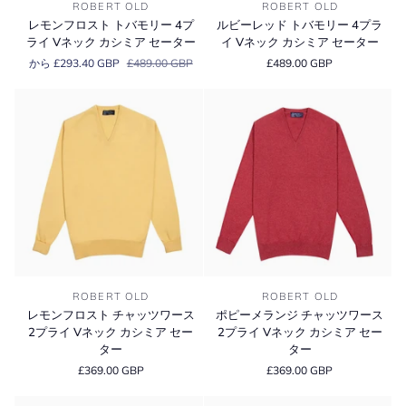
レ
ル
V
V
ROBERT OLD
ROBERT OLD
モ
ビ
ネ
ネ
レモンフロスト トバモリー 4プ
ルビーレッド トバモリー 4プラ
ン
ー
ッ
ッ
ライ Vネック カシミア セーター
イ Vネック カシミア セーター
フ
レ
ク
ク
から £293.40 GBP
£489.00 GBP
£489.00 GBP
ロ
ッ
カ
カ
ス
ド
シ
シ
ト
ト
ミ
ミ
ト
バ
ア
ア
バ
モ
セ
セ
モ
リ
ー
ー
リ
ー
タ
タ
ー
4
ー
ー
4
プ
プ
ラ
ラ
イ
イ
V
V
ネ
レ
ポ
ネ
ッ
ROBERT OLD
ROBERT OLD
モ
ピ
ッ
ク
レモンフロスト チャッツワース
ポピーメランジ チャッツワース
ン
ー
ク
カ
2プライ Vネック カシミア セー
2プライ Vネック カシミア セー
フ
メ
カ
シ
ター
ター
ロ
ラ
シ
ミ
£369.00 GBP
£369.00 GBP
ス
ン
ミ
ア
ト
ジ
ア
セ