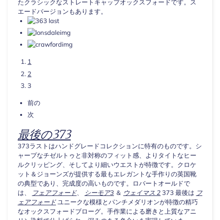
たクラシックなストレートキャップオックスフォードです。ス
エードバージョンもあります。
1
2
3
前の
次
最後の373
373ラストはハンドグレードコレクションに特有のものです。シ
ャープなチゼルトゥと非対称のフィット感、よりタイトなヒー
ルクリッピング、そしてより細いウエストが特徴です。クロケ
ット＆ジョーンズが提供する最もエレガントな手作りの英国靴
の典型であり、完成度の高いものです。ロバートオールドで
は、
フェアフォード
、
シーモア3
＆
ウェイマス 2
373 最後は
フ
ェアフォード
ユニークな模様とパンチメダリオンが特徴の精巧
なオックスフォードブローグ。手作業による磨きと上質なアニ