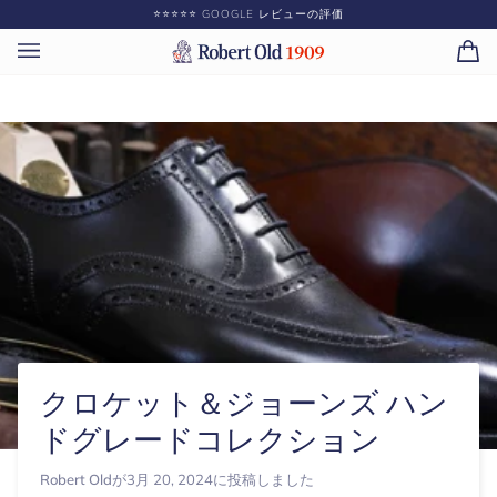
コ
⭐️⭐️⭐️⭐️⭐️ GOOGLE レビューの評価
ン
テ
カ
(0)
ン
ー
ツ
ト
に
ス
キ
ッ
プ
クロケット＆ジョーンズ ハン
ドグレードコレクション
Robert Old
が
3月 20, 2024
に投稿しました