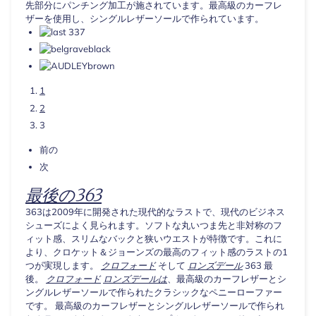
先部分にパンチング加工が施されています。最高級のカーフレ
ザーを使用し、シングルレザーソールで作られています。
1
2
3
前の
次
最後の363
363は2009年に開発された現代的なラストで、現代のビジネス
シューズによく見られます。ソフトな丸いつま先と非対称のフ
ィット感、スリムなバックと狭いウエストが特徴です。これに
より、クロケット＆ジョーンズの最高のフィット感のラストの1
つが実現します。
クロフォード
そして
ロンズデール
363 最
後。
クロフォード
ロンズデールは
、最高級のカーフレザーとシ
ングルレザーソールで作られたクラシックなペニーローファー
です。
最高級のカーフレザーとシングルレザーソールで作られ