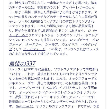
は、靴作りの工程をさらに一歩進めたさまざまな靴です。追加
のディテールには、非対称のラスト、アッパー レザーのカッ
ト、細かい染料、徹底した手作業による磨きが含まれます。ア
ッパーの周りのステッチなどのディテールにもさらに重点が置
かれ、ソールは最終的なワックスがけの前にトリミングされ、
ステッチされます。これらの製造技術により靴の品質が高ま
り、開始から終了まで 10 週間かかることもあります。
ロバー
ト・オールド
クロケット＆ジョーンズのハンドグレードコレク
ションのセレクションを提供しています。
ロンズデール
、
クロ
フォード
、
オードリー
、
シーモア
、
ウェイマス
、
ベルグレイ
ブ
そして
フェアフォード
。この靴は、ブラウンまたはブラック
のさまざまなラストで提供されています。
最後の337
337ラストは2001年に誕生し、ソフトスクエアトゥで構成され
ています。これは、提供されているものの中でよりクラシック
なつま先の形状に分類されます。これは、オックスフォードビ
ジネスシューズで一貫して使用されている伝統的な英国ラスト
です。
オードリー
そして
ベルグレイブ
337 ラストで入手可能
です。
オードリー
ハンドグレードコレクションのオリジナル
で、品質に優れたストレートキャップオックスフォードです。
最高級のカーフレザーとシングルレザーソールで作られていま
す。
Belgrave は
、オリジナルのオックスフォードですが、つま