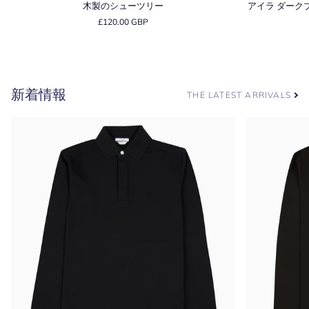
製
イ
木製のシューツリー
アイラ ダーク
の
ラ
£120.00 GBP
シ
ダ
ュ
ー
ー
ク
ツ
ブ
リ
ラ
新着情報
ー
ウ
THE LATEST ARRIVALS
ン
ス
コ
ッ
チ
グ
レ
イ
ン
ダ
ー
ビ
ー
ブ
ー
ツ