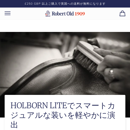
コ
£250 GBP
以上ご購入で英国への送料が無料になります
ン
テ
カ
(0)
ン
ー
ツ
ト
に
ス
キ
ッ
プ
HOLBORN LITEでスマートカ
ジュアルな装いを軽やかに演
出