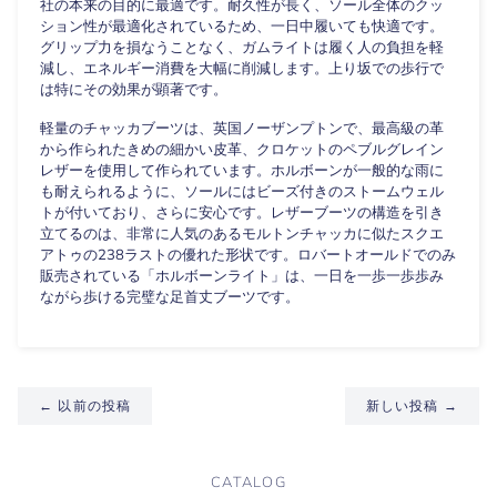
社の本来の目的に最適です。耐久性が長く、ソール全体のクッ
ション性が最適化されているため、一日中履いても快適です。
グリップ力を損なうことなく、ガムライトは履く人の負担を軽
減し、エネルギー消費を大幅に削減します。上り坂での歩行で
は特にその効果が顕著です。
軽量のチャッカブーツは、英国ノーザンプトンで、最高級の革
から作られたきめの細かい皮革、クロケットのペブルグレイン
レザーを使用して作られています。ホルボーンが一般的な雨に
も耐えられるように、ソールにはビーズ付きのストームウェル
トが付いており、さらに安心です。レザーブーツの構造を引き
立てるのは、非常に人気のあるモルトンチャッカに似たスクエ
アトゥの238ラストの優れた形状です。ロバートオールドでのみ
販売されている「ホルボーンライト」は、一日を一歩一歩歩み
ながら歩ける完璧な足首丈ブーツです。
← 以前の投稿
新しい投稿 →
CATALOG