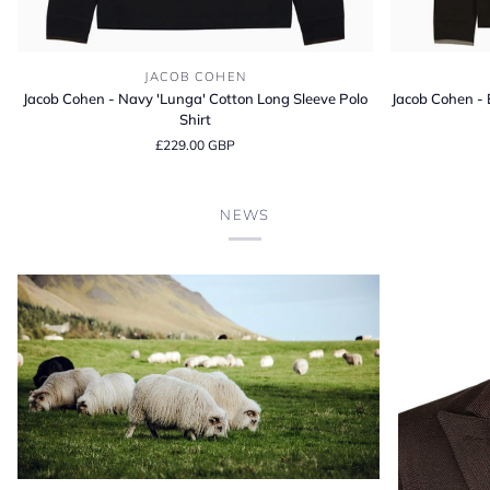
Jacob
Jacob
JACOB COHEN
Cohen
Cohen
Jacob Cohen - Navy 'Lunga' Cotton Long Sleeve Polo
Jacob Cohen - 
-
-
Shirt
Navy
Brown
£229.00 GBP
'Lunga'
'Lunga'
Cotton
Cotton
Long
Long
NEWS
Sleeve
Sleeve
Polo
Polo
Shirt
Shirt