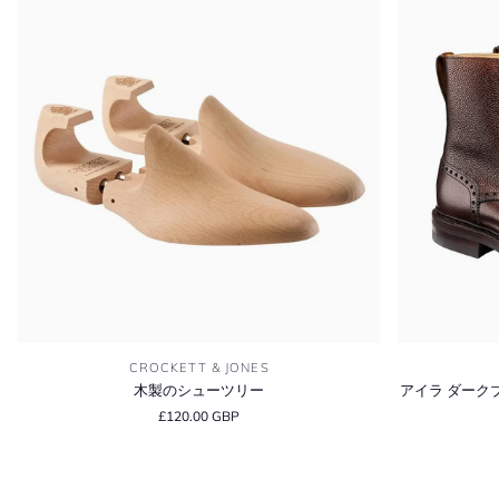
木
ア
CROCKETT & JONES
製
イ
木製のシューツリー
アイラ ダーク
の
ラ
£120.00 GBP
シ
ダ
ュ
ー
ー
ク
ツ
ブ