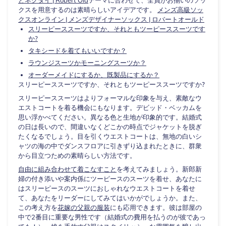
クスを用意するのは素晴らしいアイデアです。
メンズ高級ソッ
クスオンライン | メンズデザイナーソックス | ロバートオールド
スリーピーススーツですか、それともツーピーススーツです
か?
タキシードを着てもいいですか？
ラウンジスーツかモーニングスーツか？
オーダーメイドにするか、既製品にするか？
スリーピーススーツですか、それともツーピーススーツですか?
スリーピーススーツはよりフォーマルな印象を与え、素敵なウ
エストコートを着る機会にもなります。デビッド・ベッカムを
思い浮かべてください。異なる色と生地が印象的です。結婚式
の日は長いので、間違いなくどこかの時点でジャケットを脱ぎ
たくなるでしょう。目を引くウエストコートは、無地の白いシ
ャツの海の中でダンスフロアに引きずり込まれたときに、群衆
から目立つための素晴らしい方法です。
自由に組み合わせて着こなすこと
を考えてみましょう。新郎新
婦の付き添いや案内係にツーピースのスーツを着せ、あなたに
はスリーピースのスーツにおしゃれなウエストコートを着せ
て、あなたをリーダーにしてみてはいかがでしょうか。また、
この考え方を
花嫁の父親の服装
にも応用できます。彼は部屋の
中で2番目に重要な男性です（結婚式の費用を払うのが彼であっ