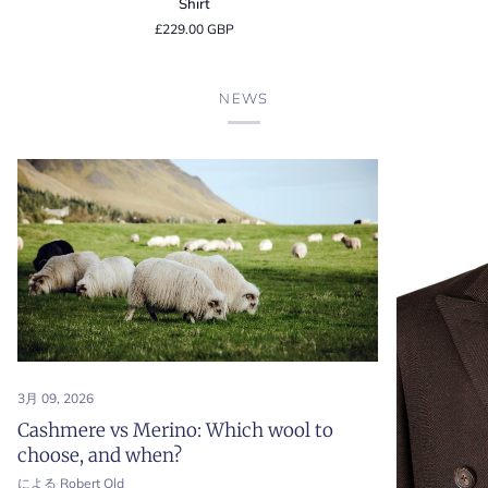
Shirt
Navy
Brown
£229.00 GBP
'Lunga'
'Lunga'
Cotton
Cotton
Long
Long
NEWS
Sleeve
Sleeve
Polo
Polo
Shirt
Shirt
3月 09, 2026
Cashmere vs Merino: Which wool to
choose, and when?
による Robert Old