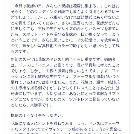
「今日は花嫁の日。みんなの視線は花嫁に集まる。」これはお
そらく、どのウェディング雑誌でも最もよく引用されるフレー
ズでしょう。しかし、花婿がいなければ結婚式はあり得ないこ
とを覚えておいてください。さらに重要なのは、花嫁がどんな
に美しくても、主役の男性がサイズの合わないスーツを着てい
たら、スポットライトを浴びる花嫁の一日が暗くなってしまう
ということです。さらに悪いことに、その記憶は、今後何年も
の間、輝かしい写真技術のカラーで恥ずかしい思い出として残
るのです。
新郎のスーツは花嫁のドレスと同じくらい重要です。婚約者
は、ドレスに「イエス」と言うまで、長い間真剣に考えたこと
でしょう。しかし、主役の服装は難しいものです。まず、ファ
ッションに最も敏感な男性でさえ、フォーマルな服装にいつも
慣れているわけではありません。また、花嫁は、通常、結婚式
の主導権を握る側ですが、おそらくドレスのことはあなたには
秘密にしています。大切な日に、あなたにとって素敵なサプラ
イズになりますが、あなたのスーツがドレスに見合っていない
としたら、大惨事です。
探偵のような仕事をしなさい。
花嫁になる人にヒントを尋ねてみましょう。ドレスはフォーマ
ルなスタイルですか? ヴィンテージ感があるでしょうか? 完全に