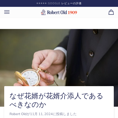
コ
⭐️⭐️⭐️⭐️⭐️ GOOGLE レビューの評価
ン
テ
カ
(0)
ン
ー
ツ
ト
に
ス
キ
ッ
プ
なぜ花婿が花婿介添人である
べきなのか
Robert Old
が
11月 11, 2024
に投稿しました