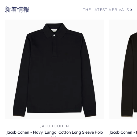
リ
ラ
新着情報
ー
ウ
THE LATEST ARRIVALS
ン
ス
コ
ッ
チ
グ
レ
イ
ン
ダ
ー
ビ
ー
ブ
ー
ツ
Jacob
Jacob
JACOB COHEN
Cohen
Cohen
Jacob Cohen - Navy 'Lunga' Cotton Long Sleeve Polo
Jacob Cohen - 
-
-