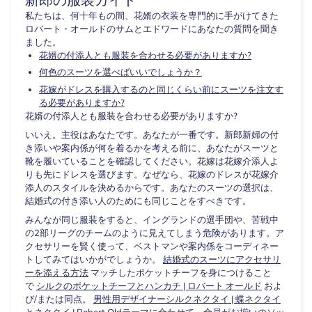
私たちは、何十年もの間、花婿の衣装を専門的に手がけてきた
ロバート・オールドのサムとエドワードにあなたの質問を聞き
ました。
花婿の付添人とも服装を合わせる必要がありますか?
何色のスーツを選べばいいでしょうか？
花嫁がドレスを購入するのと同じくらい前にスーツを注文す
る必要がありますか?
花婿の付添人とも服装を合わせる必要がありますか?
いいえ。主役はあなたです。あなたが一番です。新郎新婦の付
き添いや案内係が何を着るかを考える前に、あなたがスーツと
靴を履いていることを確認してください。花嫁は花嫁介添人よ
りも先にドレスを選びます。なぜなら、花嫁のドレスが花嫁介
添人のスタイルを決めるからです。あなたのスーツの選択は、
結婚式の付き添い人のためにも同じことをすべきです。
みんなが同じ服装をすると、イングランドの選手団や、苦戦中
の2部リーグのチームのように見えてしまう危険があります。ア
クセサリーを賢く使って、ベストマンや案内係をコーディネー
トしてみてはいかがでしょうか。
結婚式のスーツにアクセサリ
ーを添える方法
マッチしたポケットチーフを身につけること
で
シルクのポケットチーフとハンカチ | ロバート オールド
およ
び/または同点。
男性用デザイナーシルクネクタイ | 蝶ネクタイ
とネクタイ | Robert Old
テーマに合わせて、全員がお揃いのソッ