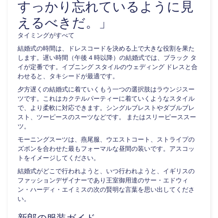
すっかり忘れているように見
えるべきだ。」
タイミングがすべて
結婚式の時間は、ドレスコードを決める上で大きな役割を果た
します。遅い時間（午後 4 時以降）の結婚式では、ブラック タ
イが定番です。イブニング スタイルのウェディング ドレスと合
わせると、タキシードが最適です。
夕方遅くの結婚式に着ていくもう一つの選択肢はラウンジスー
ツです。これはカクテルパーティーに着ていくようなスタイル
で、より柔軟に対応できます。シングルブレストやダブルブレ
スト、ツーピースの
スーツ
などです。
またはスリーピース
スー
ツ。
モーニングスーツは、燕尾服、ウエストコート、ストライプの
ズボンを合わせた最もフォーマルな昼間の装いです。アスコッ
トをイメージしてください。
結婚式がどこで行われようと、いつ行われようと、イギリスの
ファッションデザイナーであり王室御用達のサー・エドウィ
ン・ハーディ・エイミスの次の賢明な言葉を思い出してくださ
い。
新郎の服装ガイド