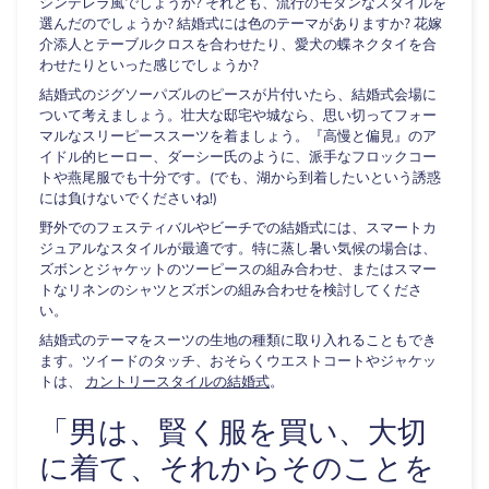
シンデレラ風でしょうか? それとも、流行のモダンなスタイルを
選んだのでしょうか? 結婚式には色のテーマがありますか? 花嫁
介添人とテーブルクロスを合わせたり、愛犬の蝶ネクタイを合
わせたりといった感じでしょうか?
結婚式のジグソーパズルのピースが片付いたら、結婚式会場に
ついて考えましょう。壮大な邸宅や城なら、思い切ってフォー
マルなスリーピーススーツを着ましょう。『高慢と偏見』のア
イドル的ヒーロー、ダーシー氏のように、派手なフロックコー
トや燕尾服でも十分です。(でも、湖から到着したいという誘惑
には負けないでくださいね!)
野外でのフェスティバルやビーチでの結婚式には、スマートカ
ジュアルなスタイルが最適です。特に蒸し暑い気候の場合は、
ズボンとジャケットのツーピースの組み合わせ、またはスマー
トなリネンのシャツとズボンの組み合わせを検討してくださ
い。
結婚式のテーマをスーツの生地の種類に取り入れることもでき
ます。ツイードのタッチ、おそらくウエストコートやジャケッ
トは、
カントリースタイルの結婚式
。
「男は、賢く服を買い、大切
に着て、それからそのことを