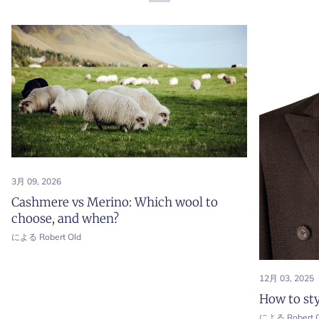
Shirt
Shirt
3月 09, 2026
Cashmere vs Merino: Which wool to
choose, and when?
による Robert Old
12月 03, 2025
How to sty
による Robert O