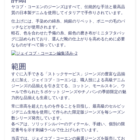
ヤコブ・コーエンのジーンズはすべて、伝統的な手法と最高品
質の日本製デニムを使用してイタリアで手作りされています。
仕上げには、手染めの綿糸、純銀のリベット、ポニーの毛のパ
ッチなどが使用されます。
軽石、色を合わせた予備の糸、銀色の磨き布がミニタフタバッ
グに詰められており、選んだ靴の仕上がりを高めるために必要
なものがすべて揃っています。
範囲
すぐに入手できる「ストックサービス」ジーンズの豊富な品揃
えに加え、ジェイコブ・コーエンは、職人技による高級デニム
ジーンズの品揃えを引き立てる、コットン、モールスキン、ウ
ールで作られた 5 ポケット ジーンズやチノパンの季節限定の魅
力的な品揃えも生産しています。
常に崇高を超えたものを作ることを目指し、最高級のセルビッ
ジデニム生地を使用して作られた限定版ジーンズを毎シーズン
数シリーズ発売しています。
各ペアは、ソリッドシルバーのディテール、手縫い、個別の限
定番号を示す刺繍ラベルで仕上げられています。
当店では、ジェイコブ・コーエンの厳選ジーンズを販売してお