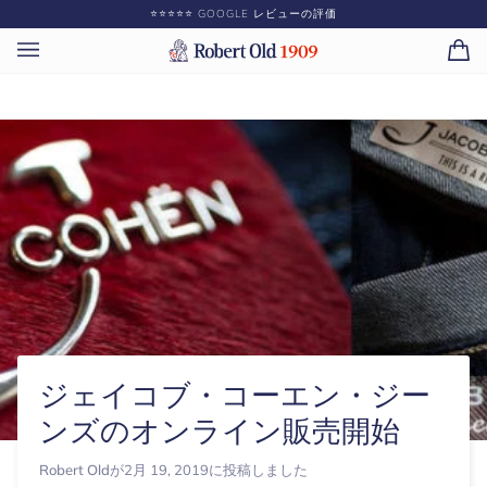
コ
⭐️⭐️⭐️⭐️⭐️ GOOGLE レビューの評価
ン
テ
カ
(0)
ン
ー
ツ
ト
に
ス
キ
ッ
プ
ジェイコブ・コーエン・ジー
ンズのオンライン販売開始
Robert Old
が
2月 19, 2019
に投稿しました