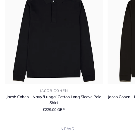
チ
グ
レ
イ
ン
ダ
ー
ビ
ー
ブ
ー
ツ
Jacob
Jacob
JACOB COHEN
Cohen
Cohen
Jacob Cohen - Navy 'Lunga' Cotton Long Sleeve Polo
Jacob Cohen - 
-
-
Shirt
Navy
Brown
£229.00 GBP
'Lunga'
'Lunga'
Cotton
Cotton
Long
Long
NEWS
Sleeve
Sleeve
Polo
Polo