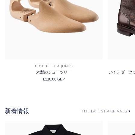
木
ア
CROCKETT & JONES
製
イ
木製のシューツリー
アイラ ダーク
の
ラ
£120.00 GBP
シ
ダ
ュ
ー
ー
ク
ツ
ブ
リ
ラ
新着情報
ー
ウ
THE LATEST ARRIVALS
ン
ス
コ
ッ