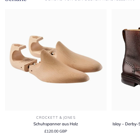
Schuhspanner
Islay
CROCKETT & JONES
aus
–
Schuhspanner aus Holz
Islay – Derby-
Holz
Derby-
£120.00 GBP
Stiefel
mit