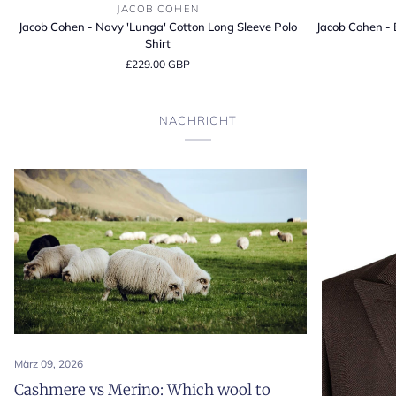
Jacob
Jacob
JACOB COHEN
Cohen
Cohen
Jacob Cohen - Navy 'Lunga' Cotton Long Sleeve Polo
Jacob Cohen - 
-
-
Shirt
Navy
Brown
£229.00 GBP
'Lunga'
'Lunga'
Cotton
Cotton
Long
Long
NACHRICHT
Sleeve
Sleeve
Polo
Polo
Shirt
Shirt
März 09, 2026
Cashmere vs Merino: Which wool to