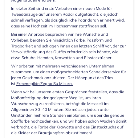
Augenbrauen erfordern.
In letzter Zeit sind erste Vorboten einer neuen Mode für
Tweedanzüge auf unserem Radar aufgetaucht, die jedoch
schnell verfliegen, als das glückliche Paar daran erinnert wird,
dass seine Hochzeit im Hochsommer stattfinden soll.
Bei einer Anprobe besprechen wir Ihre Wünsche und
Vorlieben, beraten Sie hinsichtlich Farbe, Passform und
Tragbarkeit und schlagen Ihnen den letzten Schliff vor, der zur
Vervollständigung des Outfits erforderlich sein könnte, wie
etwa Schuhe, Hemden, Krawatten und Einstecktücher.
Wir arbeiten mit mehreren verschiedenen Unternehmen
zusammen, um einen maßgeschneiderten Schneiderservice für
jeden Geschmack anzubieten. Der Höhepunkt des Trios
ist
Ermenegildo Zegna Su Misura.
Wenn wir bei unseren ersten Gesprächen feststellen, dass die
Maßanfertigung der geeignete Weg ist, um Ihren
Wunschanzug zu realisieren, beträgt die Messzeit im
Allgemeinen 30–40 Minuten. Sie müssen jedoch unter
Umständen mehrere Stunden einplanen, um über die genaue
Stofffarbe nachzudenken, und wir haben schon Wochen damit
verbracht, die Farbe der Krawatte und des Einstecktuchs auf
die Kleider der Brautjungfern abzustimmen!