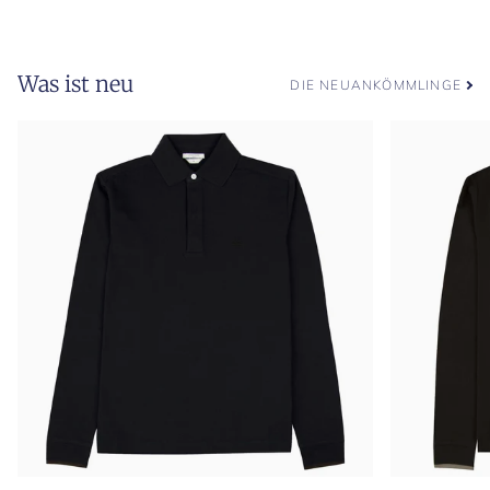
Scotch
Grain
in
Was ist neu
Dunkelbraun
DIE NEUANKÖMMLINGE