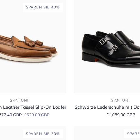
SPAREN SIE 40%
Schwarze
SANTONI
SANTONI
Lederschuhe
n Leather Tassel Slip-On Loafer
Schwarze Lederschuhe mit Do
mit
377.40 GBP
£629.00 GBP
£1,089.00 GBP
Doppelschnalle
SPAREN SIE 30%
SPARE