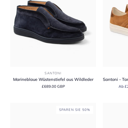
Marineblaue
Santoni
SANTONI
Wüstenstiefel
-
Marineblaue Wüstenstiefel aus Wildleder
Santoni - Ta
aus
Tan
£689.00 GBP
Ab £
Wildleder
Suede
Double
Buckle
Sneaker
SPAREN SIE 50%