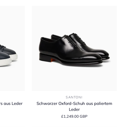
Suede
Penny
Loafer
Schwarzer
SANTONI
Oxford-
s aus Leder
Schwarzer Oxford-Schuh aus poliertem
Schuh
Leder
aus
£1,249.00 GBP
poliertem
Leder