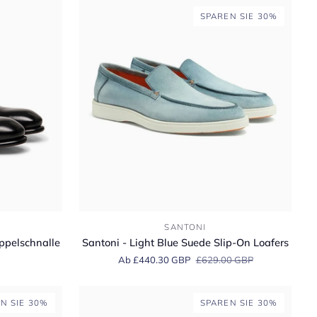
SPAREN SIE 30%
Santoni
SANTONI
-
ppelschnalle
Santoni - Light Blue Suede Slip-On Loafers
Light
Ab £440.30 GBP
£629.00 GBP
Blue
Suede
Slip-
N SIE 30%
SPAREN SIE 30%
On