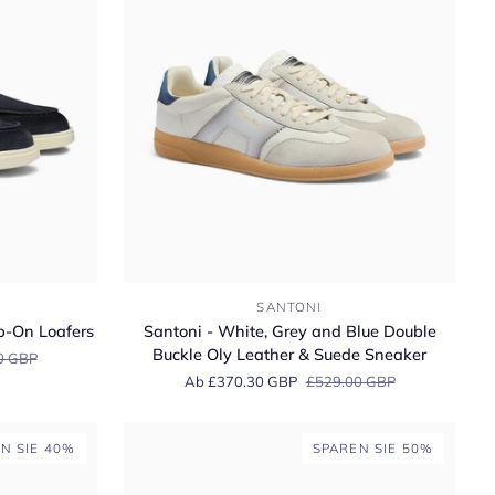
Loafers
Santoni
SANTONI
-
p-On Loafers
Santoni - White, Grey and Blue Double
White,
Buckle Oly Leather & Suede Sneaker
0 GBP
Grey
Ab £370.30 GBP
£529.00 GBP
and
Blue
Double
N SIE 40%
SPAREN SIE 50%
Buckle
Oly