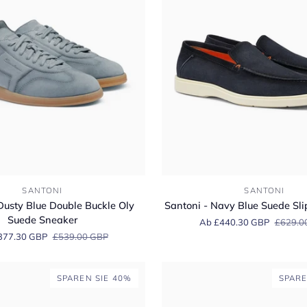
Santoni
SANTONI
SANTONI
-
Dusty Blue Double Buckle Oly
Santoni - Navy Blue Suede Sli
Navy
Suede Sneaker
Ab £440.30 GBP
£629.0
Blue
377.30 GBP
£539.00 GBP
Suede
Slip-
On
SPAREN SIE 40%
SPARE
Loafers