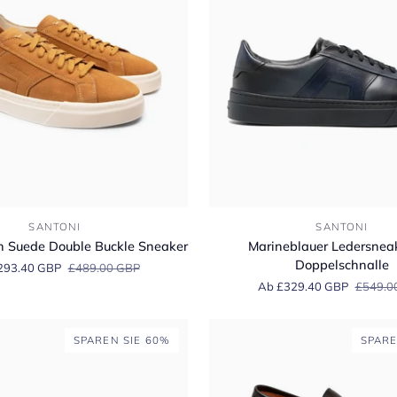
Marineblauer
SANTONI
SANTONI
Ledersneaker
n Suede Double Buckle Sneaker
Marineblauer Ledersnea
mit
Doppelschnalle
293.40 GBP
£489.00 GBP
Doppelschnalle
Ab £329.40 GBP
£549.0
SPAREN SIE 60%
SPARE