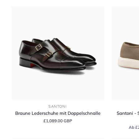
Schnürung
Suede
Penny
Loafer
Braune
Santoni
SANTONI
Lederschuhe
-
Braune Lederschuhe mit Doppelschnalle
Santoni -
mit
Stone
£1,089.00 GBP
Doppelschnalle
Beige
Ab £
Tumbled
Leather