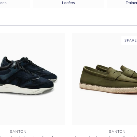
hoes
Loafers
Traine
SPARE
Santoni
SANTONI
SANTONI
-