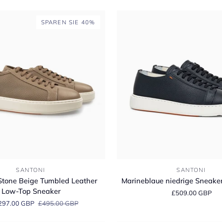
Leder
SPAREN SIE 40%
Marineblaue
SANTONI
SANTONI
niedrige
 Stone Beige Tumbled Leather
Marineblaue niedrige Sneaker
Sneakers
Low-Top Sneaker
£509.00 GBP
aus
297.00 GBP
£495.00 GBP
Leder