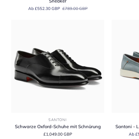
Sneaker
Brown
Brown
Ab £552.30 GBP
£789.00 GBP
Woven
Malibu
Suede
Suede
Sneaker
Loafer
Schwarze
Santoni
SANTONI
Oxford-
-
Schwarze Oxford-Schuhe mit Schnürung
Santoni - 
Schuhe
Light
£1,049.00 GBP
Ab £
mit
Blue