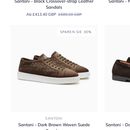
Santoni - Black Crossover-strap Leather
Santoni - 
Black
Navy
Sandals
Crossover-
Suede
Ab £413.40 GBP
£689.00 GBP
strap
Leather
Leather
Sneakers
Sandals
SPAREN SIE 30%
Santoni
Santoni
SANTONI
-
-
Santoni - Dark Brown Woven Suede
Santoni - D
Dark
Dark