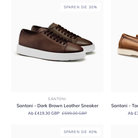
Low-
SPAREN SIE 30%
Top
Sneaker
Santoni
Santoni
SANTONI
-
-
Santoni - Dark Brown Leather Sneaker
Santoni - Ta
Dark
Tan
Ab £419.30 GBP
£599.00 GBP
Ab £
Brown
Leather
Leather
Tassel
Sneaker
Slip-
SPAREN SIE 40%
On