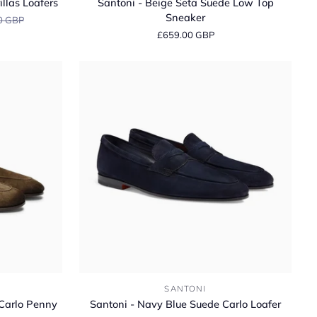
llas Loafers
Santoni - Beige Seta Suede Low Top
Beige
Sneaker
0 GBP
Seta
£659.00 GBP
Suede
Low
Top
Sneaker
Santoni
SANTONI
-
 Carlo Penny
Santoni - Navy Blue Suede Carlo Loafer
Navy