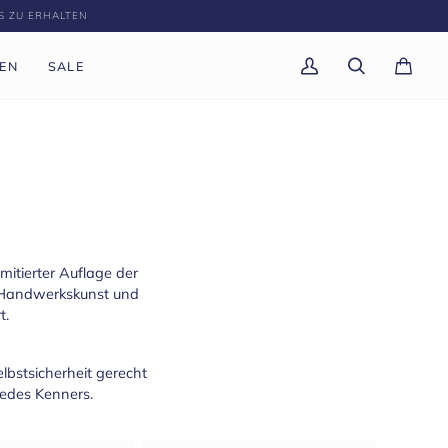
S ZU ERHALTEN
EN
SALE
Mein
Suchen
Einkau
(0)
Account
mitierter Auflage der
he Handwerkskunst und
t.
lbstsicherheit gerecht
jedes Kenners.