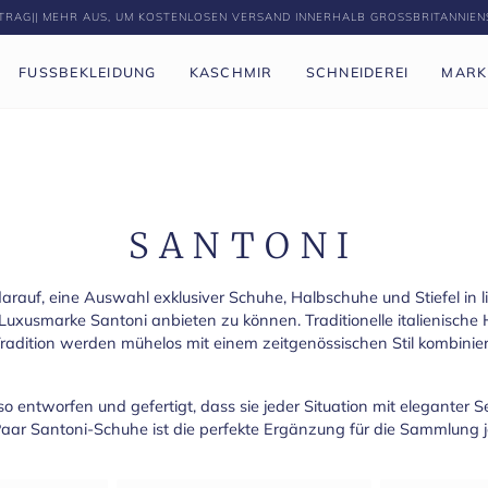
BETRAG|| MEHR AUS, UM KOSTENLOSEN VERSAND INNERHALB GROSSBRITANNIEN
FUSSBEKLEIDUNG
KASCHMIR
SCHNEIDEREI
MARK
SANTONI
 darauf, eine Auswahl exklusiver Schuhe, Halbschuhe und Stiefel in li
-Luxusmarke Santoni anbieten zu können. Traditionelle italienisc
radition werden mühelos mit einem zeitgenössischen Stil kombinier
o entworfen und gefertigt, dass sie jeder Situation mit eleganter Se
aar Santoni-Schuhe ist die perfekte Ergänzung für die Sammlung 