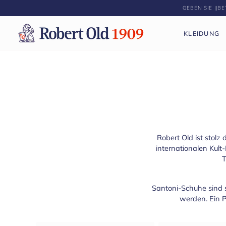
Direkt
GEBEN SIE ||
zum
Inhalt
KLEIDUNG
Robert Old ist stolz
internationalen Kult
T
Santoni-Schuhe sind s
werden. Ein P