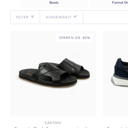
Boots
Formal S
Sortieren
FILTER
AUSGEWÄHLT
SPAREN SIE 40%
Santoni
Santoni
SANTONI
-
-