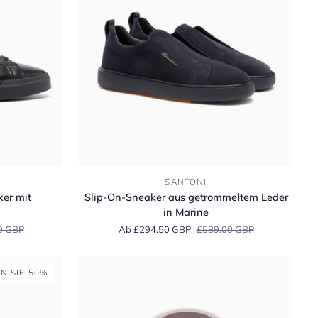
Leather
&
Suede
Sneaker
Slip-
SANTONI
On-
ker mit
Slip-On-Sneaker aus getrommeltem Leder
Sneaker
in Marine
aus
0 GBP
Ab £294.50 GBP
£589.00 GBP
getrommeltem
Leder
in
N SIE 50%
Marine