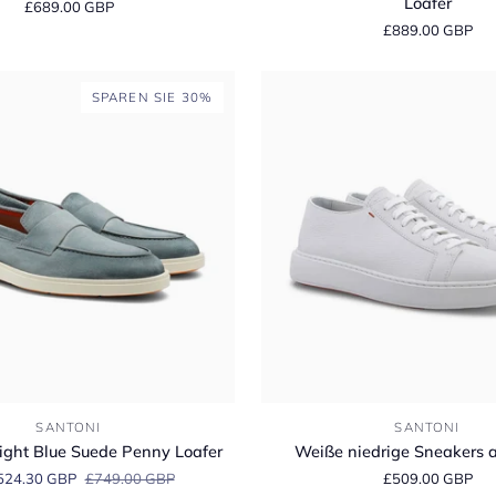
Loafer
£689.00 GBP
Brown
£889.00 GBP
Suede
Carlo
Penny
SPAREN SIE 30%
Loafer
Weiße
SANTONI
SANTONI
niedrige
Light Blue Suede Penny Loafer
Weiße niedrige Sneakers 
Sneakers
524.30 GBP
£749.00 GBP
£509.00 GBP
aus