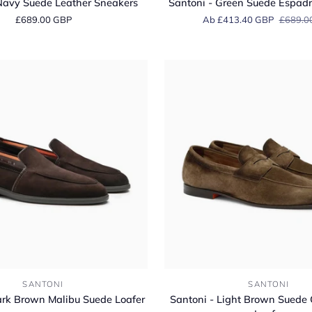
Navy Suede Leather Sneakers
Santoni - Green Suede Espadri
Green
£689.00 GBP
Ab £413.40 GBP
£689.0
Suede
Espadrillas
Loafers
Santoni
SANTONI
SANTONI
-
ark Brown Malibu Suede Loafer
Santoni - Light Brown Suede
Light