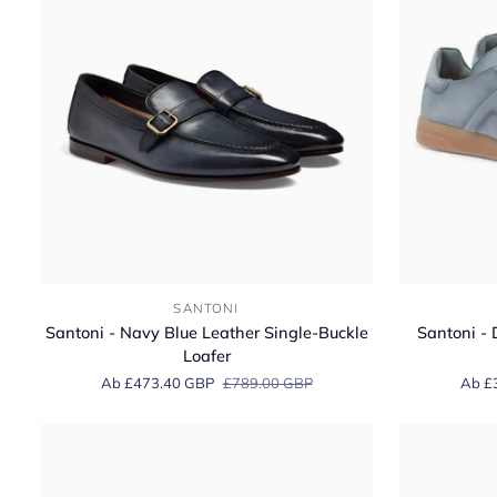
Loafer
Santoni
Santoni
SANTONI
-
-
Santoni - Navy Blue Leather Single-Buckle
Santoni - 
Navy
Dusty
Loafer
Blue
Blue
Ab £473.40 GBP
£789.00 GBP
Ab £
Leather
Double
Single-
Buckle
Buckle
Oly
Loafer
Suede
Sneaker