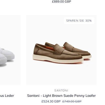
£889.00 GBP
Blue
Suede
Carlo
Loafer
SPAREN SIE 30%
Santoni
SANTONI
-
aus Leder
Santoni - Light Brown Suede Penny Loafer
Light
£524.30 GBP
£749.00 GBP
Brown