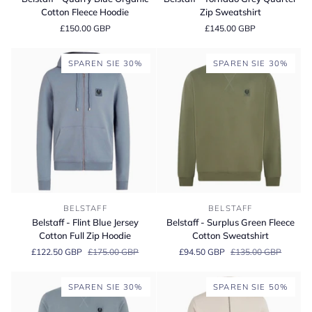
Quarry
Tornado
Cotton Fleece Hoodie
Zip Sweatshirt
Blue
Grey
£150.00 GBP
£145.00 GBP
Organic
Quarter
Cotton
Zip
Fleece
Sweatshirt
SPAREN SIE 30%
SPAREN SIE 30%
Hoodie
Belstaff
Belstaff
BELSTAFF
BELSTAFF
-
-
Belstaff - Flint Blue Jersey
Belstaff - Surplus Green Fleece
Flint
Surplus
Cotton Full Zip Hoodie
Cotton Sweatshirt
Blue
Green
£122.50 GBP
£175.00 GBP
£94.50 GBP
£135.00 GBP
Jersey
Fleece
Cotton
Cotton
Full
Sweatshirt
SPAREN SIE 30%
SPAREN SIE 50%
Zip
Hoodie