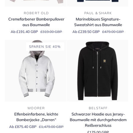
Cremefarbener
Marineblaues
ROBERT OLD
PAUL & SHARK
Bomberpullover
Signature-
Cremefarbener Bomberpullover
Marineblaues Signature-
aus
Sweatshirt
aus Baumwolle
Sweatshirt aus Baumwolle
Baumwolle
aus
Ab £191.40 GBP
£319.00 GBP
Ab £239.50 GBP
£479.00 GBP
Baumwolle
SPAREN SIE 40%
Elfenbeinfarbene,
Schwarzer
MOORER
BELSTAFF
leichte
Hoodie
Elfenbeinfarbene, leichte
Schwarzer Hoodie aus Jersey-
Bomberjacke
aus
Bomberjacke „Darren“
Baumwolle mit durchgehendem
„Darren“
Jersey-
Reißverschluss
Ab £875.40 GBP
£1,479.00 GBP
Baumwolle
£175.00 GBP