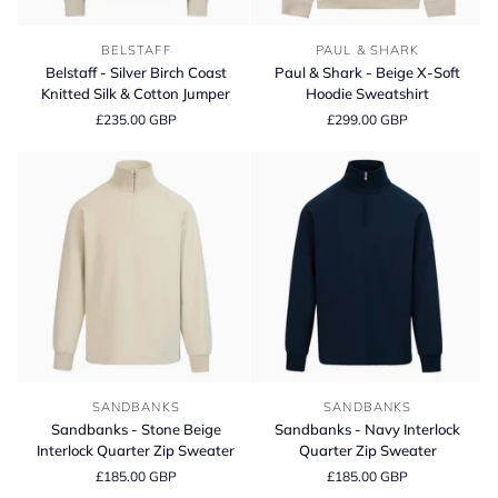
Belstaff
Paul
BELSTAFF
PAUL & SHARK
-
&
Belstaff - Silver Birch Coast
Paul & Shark - Beige X-Soft
Silver
Shark
Knitted Silk & Cotton Jumper
Hoodie Sweatshirt
Birch
-
£235.00 GBP
£299.00 GBP
Coast
Beige
Knitted
X-
Silk
Soft
&
Hoodie
Cotton
Sweatshirt
Jumper
Sandbanks
Sandbanks
SANDBANKS
SANDBANKS
-
-
Sandbanks - Stone Beige
Sandbanks - Navy Interlock
Stone
Navy
Interlock Quarter Zip Sweater
Quarter Zip Sweater
Beige
Interlock
£185.00 GBP
£185.00 GBP
Interlock
Quarter