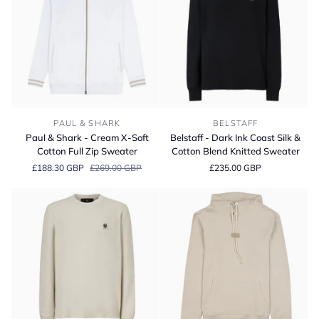
Paul
Belstaff
PAUL & SHARK
BELSTAFF
&
-
Paul & Shark - Cream X-Soft
Belstaff - Dark Ink Coast Silk &
Shark
Dark
Cotton Full Zip Sweater
Cotton Blend Knitted Sweater
-
Ink
£188.30 GBP
£269.00 GBP
£235.00 GBP
Cream
Coast
X-
Silk
Soft
&
Cotton
Cotton
Full
Blend
Zip
Knitted
Sweater
Sweater