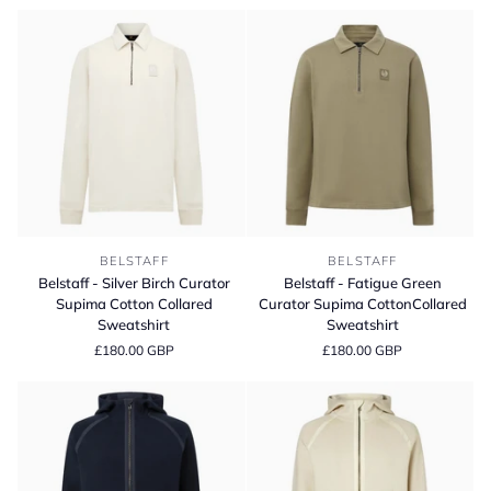
Quarter
Zip
Zip
Sweater
Sweater
Belstaff
Belstaff
BELSTAFF
BELSTAFF
-
-
Belstaff - Silver Birch Curator
Belstaff - Fatigue Green
Silver
Fatigue
Supima Cotton Collared
Curator Supima CottonCollared
Birch
Green
Sweatshirt
Sweatshirt
Curator
Curator
£180.00 GBP
£180.00 GBP
Supima
Supima
Cotton
CottonCollared
Collared
Sweatshirt
Sweatshirt