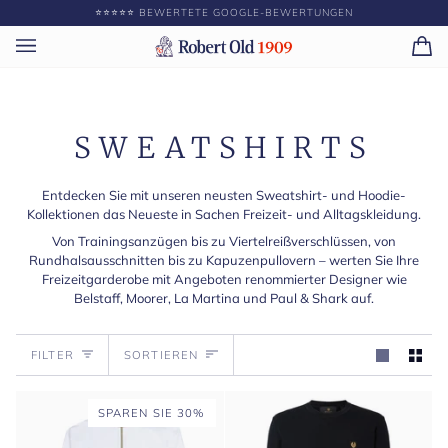
Direkt
⭐️⭐️⭐️⭐️⭐️ BEWERTETE GOOGLE-BEWERTUNGEN
zum
Inhalt
Ei
(0)
SWEATSHIRTS
Entdecken Sie mit unseren neusten Sweatshirt- und Hoodie-
Kollektionen das Neueste in Sachen Freizeit- und Alltagskleidung.
Von Trainingsanzügen bis zu Viertelreißverschlüssen, von
Rundhalsausschnitten bis zu Kapuzenpullovern – werten Sie Ihre
Freizeitgarderobe mit Angeboten renommierter Designer wie
Belstaff, Moorer, La Martina und Paul & Shark auf.
Sortieren
FILTER
SORTIEREN
SPAREN SIE 30%