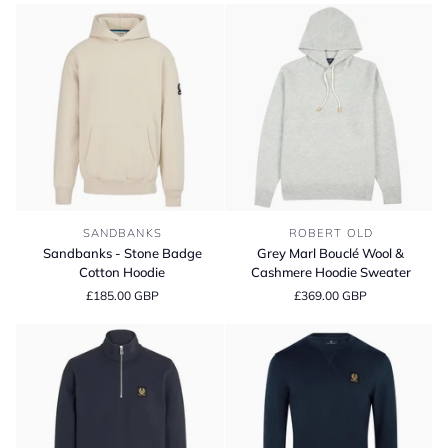
Cotton
Cotton
Fleece
Fleece
Collared
Collared
Sweatshirt
Sweatshirt
Sandbanks
Grey
SANDBANKS
ROBERT OLD
-
Marl
Sandbanks - Stone Badge
Grey Marl Bouclé Wool &
Stone
Bouclé
Cotton Hoodie
Cashmere Hoodie Sweater
Badge
Wool
£185.00 GBP
£369.00 GBP
Cotton
&
Hoodie
Cashmere
Hoodie
Sweater