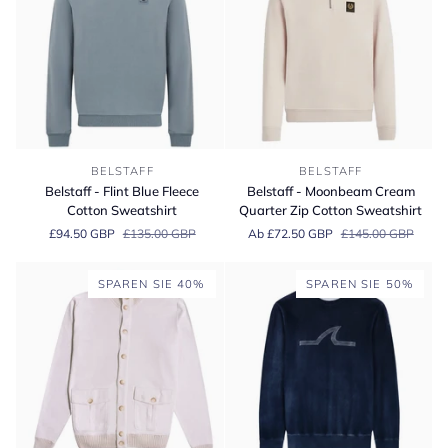
Belstaff
Belstaff
BELSTAFF
BELSTAFF
-
-
Belstaff - Flint Blue Fleece
Belstaff - Moonbeam Cream
Flint
Moonbeam
Cotton Sweatshirt
Quarter Zip Cotton Sweatshirt
Blue
Cream
£94.50 GBP
£135.00 GBP
Ab £72.50 GBP
£145.00 GBP
Fleece
Quarter
Cotton
Zip
Sweatshirt
Cotton
SPAREN SIE 40%
SPAREN SIE 50%
Sweatshirt