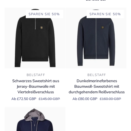
mit
durchgehendem
Reißverschluss
SPAREN SIE 50%
SPAREN SIE 50%
Schwarzes
Dunkelmarinefarbenes
BELSTAFF
BELSTAFF
Sweatshirt
Baumwoll-
Schwarzes Sweatshirt aus
Dunkelmarinefarbenes
aus
Sweatshirt
Jersey-Baumwolle mit
Baumwoll-Sweatshirt mit
Jersey-
mit
Viertelreißverschluss
durchgehendem Reißverschluss
Baumwolle
durchgehendem
Ab £72.50 GBP
£145.00 GBP
Ab £80.00 GBP
£160.00 GBP
mit
Reißverschluss
Viertelreißverschluss