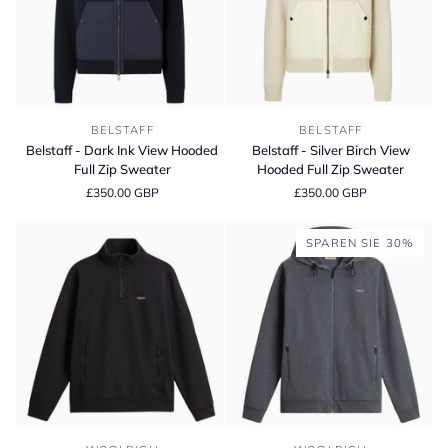
Belstaff
Belstaff
BELSTAFF
BELSTAFF
-
-
Belstaff - Dark Ink View Hooded
Belstaff - Silver Birch View
Dark
Silver
Full Zip Sweater
Hooded Full Zip Sweater
Ink
Birch
£350.00 GBP
£350.00 GBP
View
View
Hooded
Hooded
Full
Full
SPAREN SIE 30%
Zip
Zip
Sweater
Sweater
Woolrich
Woolrich