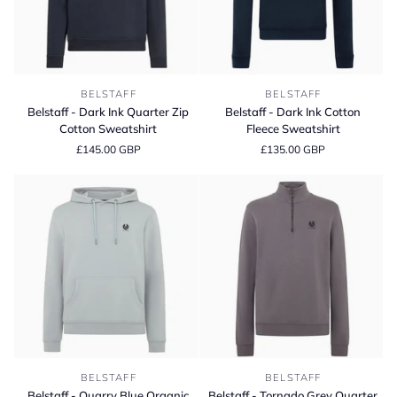
Belstaff
Belstaff
BELSTAFF
BELSTAFF
-
-
Belstaff - Dark Ink Quarter Zip
Belstaff - Dark Ink Cotton
Dark
Dark
Cotton Sweatshirt
Fleece Sweatshirt
Ink
Ink
£145.00 GBP
£135.00 GBP
Quarter
Cotton
Zip
Fleece
Cotton
Sweatshirt
Sweatshirt
Belstaff
Belstaff
BELSTAFF
BELSTAFF
-
-
Belstaff - Quarry Blue Organic
Belstaff - Tornado Grey Quarter