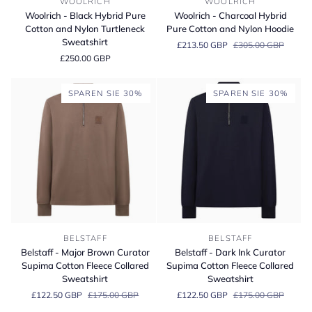
WOOLRICH
WOOLRICH
-
-
Woolrich - Black Hybrid Pure
Woolrich - Charcoal Hybrid
Black
Charcoal
Cotton and Nylon Turtleneck
Pure Cotton and Nylon Hoodie
Hybrid
Hybrid
Sweatshirt
£213.50 GBP
£305.00 GBP
Pure
Pure
£250.00 GBP
Cotton
Cotton
and
and
Nylon
Nylon
SPAREN SIE 30%
SPAREN SIE 30%
Turtleneck
Hoodie
Sweatshirt
Belstaff
Belstaff
BELSTAFF
BELSTAFF
-
-
Belstaff - Major Brown Curator
Belstaff - Dark Ink Curator
Major
Dark
Supima Cotton Fleece Collared
Supima Cotton Fleece Collared
Brown
Ink
Sweatshirt
Sweatshirt
Curator
Curator
£122.50 GBP
£175.00 GBP
£122.50 GBP
£175.00 GBP
Supima
Supima