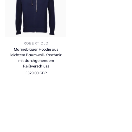
Marineblauer
ROBERT OLD
Hoodie
Marineblauer Hoodie aus
aus
leichtem Baumwoll-Kaschmir
leichtem
mit durchgehendem
Baumwoll-
Reißverschluss
Kaschmir
£329.00 GBP
mit
durchgehendem
Reißverschluss