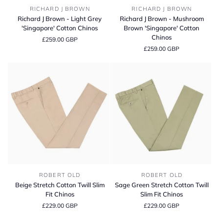
Richard
Richard
RICHARD J BROWN
RICHARD J BROWN
J
J
Richard J Brown - Light Grey
Richard J Brown - Mushroom
Brown
Brown
'Singapore' Cotton Chinos
Brown 'Singapore' Cotton
-
-
Chinos
£259.00 GBP
Light
Mushroom
£259.00 GBP
Grey
Brown
'Singapore'
'Singapore'
Cotton
Cotton
Chinos
Chinos
Beige
Sage
ROBERT OLD
ROBERT OLD
Stretch
Green
Beige Stretch Cotton Twill Slim
Sage Green Stretch Cotton Twill
Cotton
Stretch
Fit Chinos
Slim Fit Chinos
Twill
Cotton
£229.00 GBP
£229.00 GBP
Slim
Twill
Fit
Slim