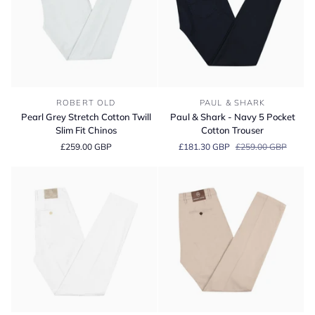
Pearl
Paul
ROBERT OLD
PAUL & SHARK
Grey
&
Pearl Grey Stretch Cotton Twill
Paul & Shark - Navy 5 Pocket
Stretch
Shark
Slim Fit Chinos
Cotton Trouser
Cotton
-
£259.00 GBP
£181.30 GBP
£259.00 GBP
Twill
Navy
Slim
5
Fit
Pocket
Chinos
Cotton
Trouser