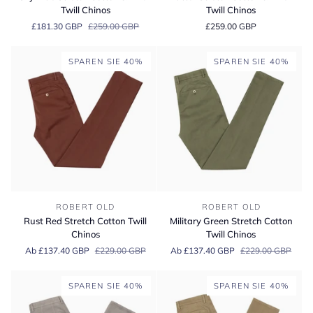
Stretch
Cotton
Twill Chinos
Twill Chinos
Cotton
&
£181.30 GBP
£259.00 GBP
£259.00 GBP
&
Linen
Linen
Twill
Twill
Chinos
SPAREN SIE 40%
SPAREN SIE 40%
Chinos
Rust
Military
ROBERT OLD
ROBERT OLD
Red
Green
Rust Red Stretch Cotton Twill
Military Green Stretch Cotton
Stretch
Stretch
Chinos
Twill Chinos
Cotton
Cotton
Ab £137.40 GBP
£229.00 GBP
Ab £137.40 GBP
£229.00 GBP
Twill
Twill
Chinos
Chinos
SPAREN SIE 40%
SPAREN SIE 40%