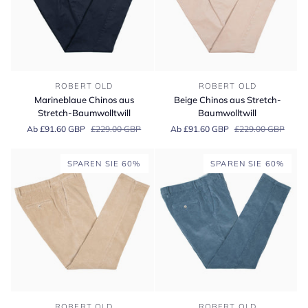
Marineblaue
Beige
ROBERT OLD
ROBERT OLD
Chinos
Chinos
Marineblaue Chinos aus
Beige Chinos aus Stretch-
aus
aus
Stretch-Baumwolltwill
Baumwolltwill
Stretch-
Stretch-
Ab £91.60 GBP
£229.00 GBP
Ab £91.60 GBP
£229.00 GBP
Baumwolltwill
Baumwolltwill
SPAREN SIE 60%
SPAREN SIE 60%
Sandbeige
Puderblaue
ROBERT OLD
ROBERT OLD