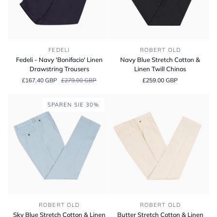
Fedeli
Navy
FEDELI
ROBERT OLD
-
Blue
Fedeli - Navy 'Bonifacio' Linen
Navy Blue Stretch Cotton &
Navy
Stretch
Drawstring Trousers
Linen Twill Chinos
'Bonifacio'
Cotton
£167.40 GBP
£279.00 GBP
£259.00 GBP
Linen
&
Drawstring
Linen
Trousers
Twill
SPAREN SIE 30%
Chinos
Sky
Butter
ROBERT OLD
ROBERT OLD
Blue
Stretch
Sky Blue Stretch Cotton & Linen
Butter Stretch Cotton & Linen