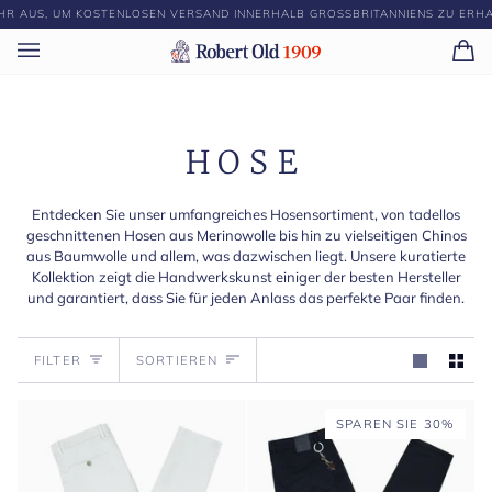
Direkt
US, UM KOSTENLOSEN VERSAND INNERHALB GROSSBRITANNIENS ZU ERHALTEN
zum
Inhalt
Ei
(0)
HOSE
Entdecken Sie unser umfangreiches Hosensortiment, von tadellos
geschnittenen Hosen aus Merinowolle bis hin zu vielseitigen Chinos
aus Baumwolle und allem, was dazwischen liegt. Unsere kuratierte
Kollektion zeigt die Handwerkskunst einiger der besten Hersteller
und garantiert, dass Sie für jeden Anlass das perfekte Paar finden.
Sortieren
FILTER
SORTIEREN
SPAREN SIE 30%