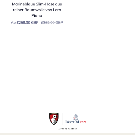
Slim-
Marineblaue Slim-Hose aus
Hose
reiner Baumwolle von Loro
aus
Piana
reiner
Ab £258.30 GBP
£369.00 GBP
Baumwolle
von
Loro
Piana