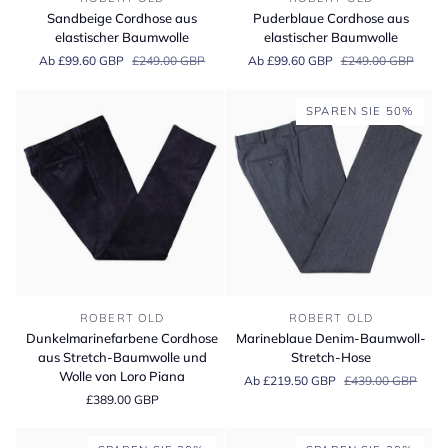
Cordhose
Cordhose
Sandbeige Cordhose aus
Puderblaue Cordhose aus
aus
aus
elastischer Baumwolle
elastischer Baumwolle
elastischer
elastischer
Ab £99.60 GBP
£249.00 GBP
Ab £99.60 GBP
£249.00 GBP
Baumwolle
Baumwolle
SPAREN SIE 50%
Dunkelmarinefarbene
Marineblaue
ROBERT OLD
ROBERT OLD
Cordhose
Denim-
Dunkelmarinefarbene Cordhose
Marineblaue Denim-Baumwoll-
aus
Baumwoll-
aus Stretch-Baumwolle und
Stretch-Hose
Stretch-
Stretch-
Wolle von Loro Piana
Ab £219.50 GBP
£439.00 GBP
Baumwolle
Hose
£389.00 GBP
und
Wolle
von