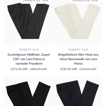
SPAREN SIE 30%
SPAREN SIE 30%
Loro
Piana
Dunkelgraue
Beigefarbene
ROBERT OLD
ROBERT OLD
Wollhose
Slim-
Dunkelgraue Wollhose „Super
Beigefarbene Slim-Hose aus
„Super
Hose
130“ von Loro Piana in
reiner Baumwolle von Loro
130“
aus
normaler Passform
Piana
von
reiner
£272.30 GBP
£389.00 GBP
£230.30 GBP
£329.00 GBP
Loro
Baumwolle
Piana
von
in
Loro
normaler
Piana
Passform