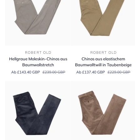
Hellgraue
Chinos
ROBERT OLD
ROBERT OLD
Moleskin-
aus
Hellgraue Moleskin-Chinos aus
Chinos aus elastischem
Chinos
elastischem
Baumwollstretch
Baumwolltwill in Taubenbeige
aus
Baumwolltwill
Ab £143.40 GBP
£239.00 GBP
Ab £137.40 GBP
£229.00 GBP
Baumwollstretch
in
Taubenbeige