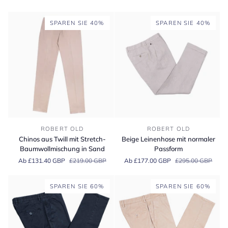
Baumwolltwill
Baumwolltwill
SPAREN SIE 40%
SPAREN SIE 40%
Chinos
Beige
ROBERT OLD
ROBERT OLD
aus
Leinenhose
Chinos aus Twill mit Stretch-
Beige Leinenhose mit normaler
Twill
mit
Baumwollmischung in Sand
Passform
mit
normaler
Ab £131.40 GBP
£219.00 GBP
Ab £177.00 GBP
£295.00 GBP
Stretch-
Passform
Baumwollmischung
in
SPAREN SIE 60%
SPAREN SIE 60%
Sand