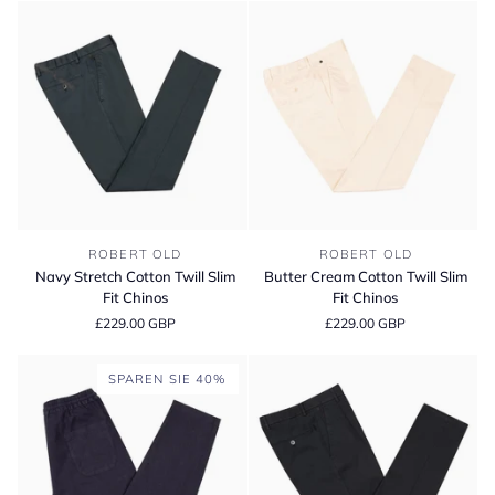
Chinos
Fit
Chinos
Navy
Butter
ROBERT OLD
ROBERT OLD
Stretch
Cream
Navy Stretch Cotton Twill Slim
Butter Cream Cotton Twill Slim
Cotton
Cotton
Fit Chinos
Fit Chinos
Twill
Twill
£229.00 GBP
£229.00 GBP
Slim
Slim
Fit
Fit
Chinos
Chinos
SPAREN SIE 40%