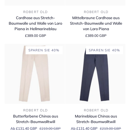
Cordhose
Mittelbraune
ROBERT OLD
ROBERT OLD
aus
Cordhose
Cordhose aus Stretch-
Mittelbraune Cordhose aus
Stretch-
aus
Baumwolle und Wolle von Loro
Stretch-Baumwolle und Wolle
Baumwolle
Stretch-
Piana in Hellmarineblau
von Loro Piana
und
Baumwolle
£389.00 GBP
£389.00 GBP
Wolle
und
von
Wolle
Loro
von
SPAREN SIE 40%
SPAREN SIE 40%
Piana
Loro
in
Piana
Hellmarineblau
Butterfarbene
Marineblaue
ROBERT OLD
ROBERT OLD
Chinos
Chinos
Butterfarbene Chinos aus
Marineblaue Chinos aus
aus
aus
Stretch-Baumwolltwill
Stretch-Baumwolltwill
Stretch-
Stretch-
Ab £131.40 GBP
£219.00 GBP
Ab £131.40 GBP
£219.00 GBP