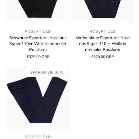
Schwarze
Marineblaue
ROBERT OLD
ROBERT OLD
Signature-
Signature-
Schwarze Signature-Hose aus
Marineblaue Signature-Hose
Hose
Hose
Super 110er-Wolle in normaler
aus Super 110er-Wolle in
aus
aus
Passform
normaler Passform
Super
Super
£329.00 GBP
£329.00 GBP
110er-
110er-
Wolle
Wolle
in
in
SPAREN SIE 30%
normaler
normaler
Passform
Passform
Marineblaue
ROBERT OLD