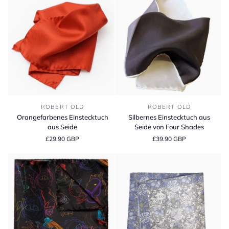
Orangefarbenes
Silbernes
ROBERT OLD
ROBERT OLD
Einstecktuch
Einstecktuch
Orangefarbenes Einstecktuch
Silbernes Einstecktuch aus
aus
aus
aus Seide
Seide von Four Shades
Seide
Seide
£29.90 GBP
£39.90 GBP
von
Four
Shades