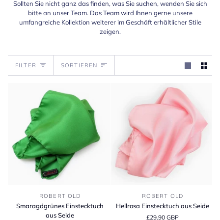
Sollten Sie nicht ganz das finden, was Sie suchen, wenden Sie sich
bitte an unser Team. Das Team wird Ihnen gerne unsere
umfangreiche Kollektion weiterer im Geschäft erhältlicher Stile
zeigen.
Sortieren
FILTER
SORTIEREN
Smaragdgrünes
Hellrosa
ROBERT OLD
ROBERT OLD
Einstecktuch
Einstecktuch
Smaragdgrünes Einstecktuch
Hellrosa Einstecktuch aus Seide
aus
aus
aus Seide
£29.90 GBP