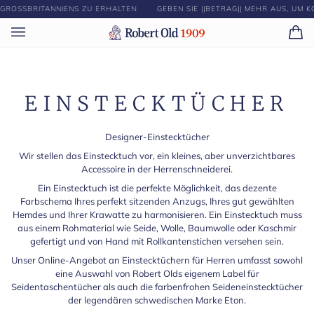
Direkt
SSBRITANNIENS ZU ERHALTEN
GEBEN SIE ||BETRAG|| MEHR AUS, UM KOS
zum
Inhalt
Ei
(0)
EINSTECKTÜCHER
Designer-Einstecktücher
Wir stellen das Einstecktuch vor, ein kleines, aber unverzichtbares
Accessoire in der Herrenschneiderei.
Ein Einstecktuch ist die perfekte Möglichkeit, das dezente
Farbschema Ihres perfekt sitzenden Anzugs, Ihres gut gewählten
Hemdes und Ihrer Krawatte zu harmonisieren. Ein Einstecktuch muss
aus einem Rohmaterial wie Seide, Wolle, Baumwolle oder Kaschmir
gefertigt und von Hand mit Rollkantenstichen versehen sein.
Unser Online-Angebot an Einstecktüchern für Herren umfasst sowohl
eine Auswahl von Robert Olds eigenem Label für
Seidentaschentücher als auch die farbenfrohen Seideneinstecktücher
der legendären schwedischen Marke Eton.