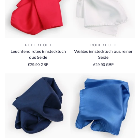
Leuchtend
Weißes
ROBERT OLD
ROBERT OLD
rotes
Einstecktuch
Leuchtend rotes Einstecktuch
Weißes Einstecktuch aus reiner
Einstecktuch
aus
aus Seide
Seide
aus
reiner
£29.90 GBP
£29.90 GBP
Seide
Seide