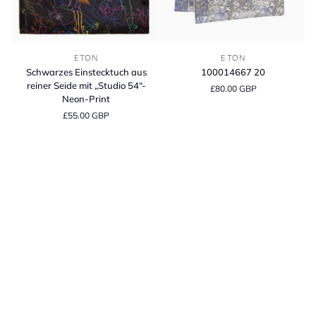
Schwarzes
100014667
ETON
ETON
Einstecktuch
20
Schwarzes Einstecktuch aus
100014667 20
aus
reiner Seide mit „Studio 54“-
£80.00 GBP
reiner
Neon-Print
Seide
£55.00 GBP
mit
„Studio
54“-
Neon-
Print