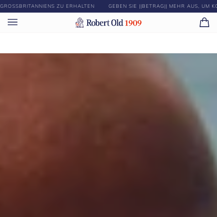
Direkt
ANNIENS ZU ERHALTEN
GEBEN SIE ||BETRAG|| MEHR AUS, UM KOSTENLOSE
zum
Inhalt
Ei
(0)