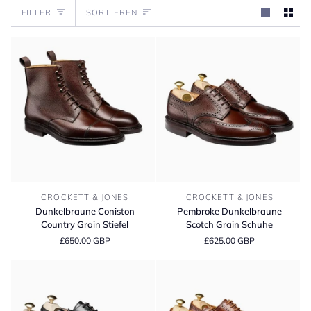
Sortieren
FILTER
SORTIEREN
Dunkelbraune
Pembroke
CROCKETT & JONES
CROCKETT & JONES
Coniston
Dunkelbraune
Dunkelbraune Coniston
Pembroke Dunkelbraune
Country
Scotch
Country Grain Stiefel
Scotch Grain Schuhe
Grain
Grain
£650.00 GBP
£625.00 GBP
Stiefel
Schuhe