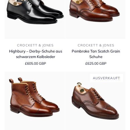
Highbury
Pembroke
CROCKETT & JONES
CROCKETT & JONES
–
Tan
Highbury – Derby-Schuhe aus
Pembroke Tan Scotch Grain
Derby-
Scotch
schwarzem Kalbsleder
Schuhe
Schuhe
Grain
£605.00 GBP
£625.00 GBP
aus
Schuhe
schwarzem
Kalbsleder
AUSVERKAUFT