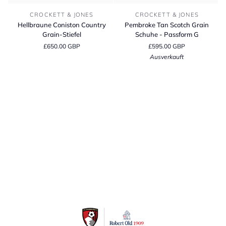
Hellbraune
Pembroke
CROCKETT & JONES
CROCKETT & JONES
Coniston
Tan
Hellbraune Coniston Country
Pembroke Tan Scotch Grain
Country
Scotch
Grain-Stiefel
Schuhe - Passform G
Grain-
Grain
£650.00 GBP
£595.00 GBP
Stiefel
Schuhe
Ausverkauft
-
Passform
G