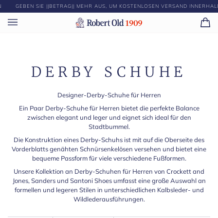
Direkt
GEBEN SIE ||BETRAG|| MEHR AUS, UM KOSTENLOSEN VERSAND INNERHALB
zum
Inhalt
Ei
(0)
DERBY SCHUHE
Designer-Derby-Schuhe für Herren
Ein Paar Derby-Schuhe für Herren bietet die perfekte Balance
zwischen elegant und leger und eignet sich ideal für den
Stadtbummel.
Die Konstruktion eines Derby-Schuhs ist mit auf die Oberseite des
Vorderblatts genähten Schnürsenkelösen versehen und bietet eine
bequeme Passform für viele verschiedene Fußformen.
Unsere Kollektion an Derby-Schuhen für Herren von Crockett and
Jones, Sanders und Santoni Shoes umfasst eine große Auswahl an
formellen und legeren Stilen in unterschiedlichen Kalbsleder- und
Wildlederausführungen.