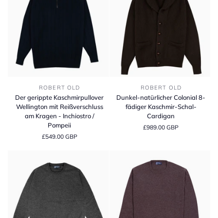
Der
Dunkel-
ROBERT OLD
ROBERT OLD
gerippte
natürlicher
Der gerippte Kaschmirpullover
Dunkel-natürlicher Colonial 8-
Kaschmirpullover
Colonial
Wellington mit Reißverschluss
fädiger Kaschmir-Schal-
Wellington
8-
am Kragen - Inchiostro /
Cardigan
mit
fädiger
Pompeii
£989.00 GBP
Reißverschluss
Kaschmir-
£549.00 GBP
am
Schal-
Kragen
Cardigan
-
Inchiostro
/
Pompeii