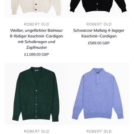
Weißer,
Schwarzer
ROBERT OLD
ROBERT OLD
ungefärbter
Mallaig
Weißer, ungefärbter Balmour
Schwarzer Mallaig 4-lagiger
Balmour
4-
8-fädiger Kaschmir-Cardigan
Kaschmir-Cardigan
8-
lagiger
mit Schalkragen und
£589.00 GBP
fädiger
Kaschmir-
Zopfmuster
Kaschmir-
Cardigan
£1,089.00 GBP
Cardigan
mit
Schalkragen
und
Zopfmuster
Flaschengrüner
Blau
ROBERT OLD
ROBERT OLD