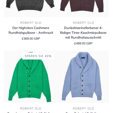
Der
Dunkelmarinefarbener
ROBERT OLD
ROBERT OLD
Highclere
4-
Der Highclere Cashmere
Dunkelmarinefarbener 4-
Cashmere
fädiger
Rundhalspullover - Anthrazit
fädiger Tiree-Kaschmirpullover
Rundhalspullover
Tiree-
mit Rundhalsausschnitt
£369.00 GBP
-
Kaschmirpullover
£489.00 GBP
Anthrazit
mit
Rundhalsausschnitt
SPAREN SIE 40%
Grasshopper
Suez
ROBERT OLD
ROBERT OLD
Colonial
Colonial