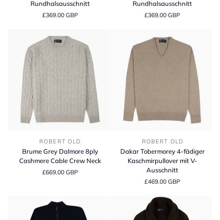
Rundhalsausschnitt
Rundhalsausschnitt
Rundhalsausschnitt
Rundhalsausschnitt
£369.00 GBP
£369.00 GBP
Brume
Dakar
ROBERT OLD
ROBERT OLD
Grey
Tobermorey
Brume Grey Dalmore 8ply
Dakar Tobermorey 4-fädiger
Dalmore
4-
Cashmere Cable Crew Neck
Kaschmirpullover mit V-
8ply
fädiger
Ausschnitt
£669.00 GBP
Cashmere
Kaschmirpullover
£469.00 GBP
Cable
mit
Crew
V-
Neck
Ausschnitt