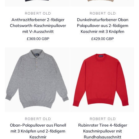
Anthrazitfarbener
Dunkelnaturfarbener
ROBERT OLD
ROBERT OLD
2-
Oban
Anthrazitfarbener 2-fädiger
Dunkelnaturfarbener Oban
fädiger
Polopullover
Chatsworth-Kaschmirpullover
Polopullover aus 2-fädigem
Chatsworth-
aus
mit V-Ausschnitt
Kaschmir mit 3 Knöpfen
Kaschmirpullover
2-
£369.00 GBP
£429.00 GBP
mit
fädigem
V-
Kaschmir
Ausschnitt
mit
3
Knöpfen
Oban-
Rubinroter
ROBERT OLD
ROBERT OLD
Polopullover
Tiree
Oban-Polopullover aus Flanell
Rubinroter Tiree 4-fädiger
aus
4-
mit 3 Knöpfen und 2-fädigem
Kaschmirpullover mit
Flanell
fädiger
Kaschmir
Rundhalsausschnitt