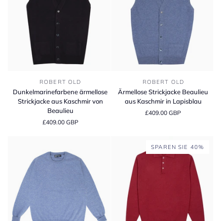
Dunkelmarinefarbene
Ärmellose
ROBERT OLD
ROBERT OLD
ärmellose
Strickjacke
Dunkelmarinefarbene ärmellose
Ärmellose Strickjacke Beaulieu
Strickjacke
Beaulieu
Strickjacke aus Kaschmir von
aus Kaschmir in Lapisblau
aus
aus
Beaulieu
£409.00 GBP
Kaschmir
Kaschmir
£409.00 GBP
von
in
Beaulieu
Lapisblau
SPAREN SIE 40%