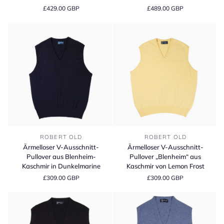
mit
Kaschmirpullover
£429.00 GBP
£489.00 GBP
3
mit
Knöpfen
Rundhalsausschnitt
und
2-
fädigem
Kaschmir
Ärmelloser
Ärmelloser
ROBERT OLD
ROBERT OLD
V-
V-
Ärmelloser V-Ausschnitt-
Ärmelloser V-Ausschnitt-
Ausschnitt-
Ausschnitt-
Pullover aus Blenheim-
Pullover „Blenheim“ aus
Pullover
Pullover
Kaschmir in Dunkelmarine
Kaschmir von Lemon Frost
aus
„Blenheim“
£309.00 GBP
£309.00 GBP
Blenheim-
aus
Kaschmir
Kaschmir
in
von
Dunkelmarine
Lemon
Frost