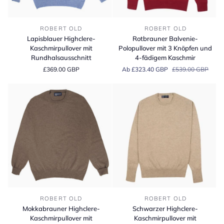
Lapisblauer
Rotbrauner
ROBERT OLD
ROBERT OLD
Highclere-
Balvenie-
Lapisblauer Highclere-
Rotbrauner Balvenie-
Kaschmirpullover
Polopullover
Kaschmirpullover mit
Polopullover mit 3 Knöpfen und
mit
mit
Rundhalsausschnitt
4-fädigem Kaschmir
Rundhalsausschnitt
3
£369.00 GBP
Ab £323.40 GBP
£539.00 GBP
Knöpfen
und
4-
fädigem
Kaschmir
Mokkabrauner
Schwarzer
ROBERT OLD
ROBERT OLD
Highclere-
Highclere-
Mokkabrauner Highclere-
Schwarzer Highclere-
Kaschmirpullover
Kaschmirpullover
Kaschmirpullover mit
Kaschmirpullover mit
mit
mit