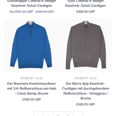
Grasshopper Colonial 8-fädiger
Suez Colonial 8-fädiger
8-
8-
Kaschmir-Schal-Cardigan
Kaschmir-Schal-Cardigan
fädiger
fädiger
Ab £593.40 GBP
£989.00 GBP
£989.00 GBP
Kaschmir-
Kaschmir-
Schal-
Schal-
Cardigan
Cardigan
Der
Der
ROBERT OLD
ROBERT OLD
Bowmore
Barra
Der Bowmore Kaschmirpullover
Der Barra 4ply Kaschmir-
Kaschmirpullover
4ply
mit 1/4-Reißverschluss am Hals
Cardigan mit durchgehendem
mit
Kaschmir-
- Coast &amp; Brume
Reißverschluss - Smoggrau /
1/4-
Cardigan
Brume
£569.00 GBP
Reißverschluss
mit
£569.00 GBP
am
durchgehendem
Hals
Reißverschluss