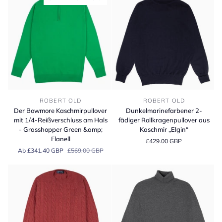
Kaschmirpullover
Der
Dunkelmarinefarbener
ROBERT OLD
ROBERT OLD
Bowmore
2-
Der Bowmore Kaschmirpullover
Dunkelmarinefarbener 2-
Kaschmirpullover
fädiger
mit 1/4-Reißverschluss am Hals
fädiger Rollkragenpullover aus
mit
Rollkragenpullover
- Grasshopper Green &amp;
Kaschmir „Elgin“
1/4-
aus
Flanell
£429.00 GBP
Reißverschluss
Kaschmir
Ab £341.40 GBP
£569.00 GBP
am
„Elgin“
Hals
-
Grasshopper
Green
&amp;
Flanell