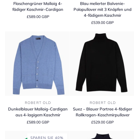
Mallaig
melierter
Flaschengrüner Mallaig 4-
Blau melierter Balvenie-
4-
Balvenie-
fädiger Kaschmir-Cardigan
Polopullover mit 3 Knöpfen und
fädiger
Polopullover
4-fädigem Kaschmir
£589.00 GBP
Kaschmir-
mit
£539.00 GBP
Cardigan
3
Knöpfen
und
4-
fädigem
Kaschmir
Dunkelblauer
Suez
ROBERT OLD
ROBERT OLD
Mallaig-
–
Dunkelblauer Mallaig-Cardigan
Suez – Blauer Portree 4-fädiger
Cardigan
Blauer
aus 4-lagigem Kaschmir
Rollkragen-Kaschmirpullover
aus
Portree
£589.00 GBP
£529.00 GBP
4-
4-
lagigem
fädiger
Kaschmir
Rollkragen-
SPAREN SIE 40%