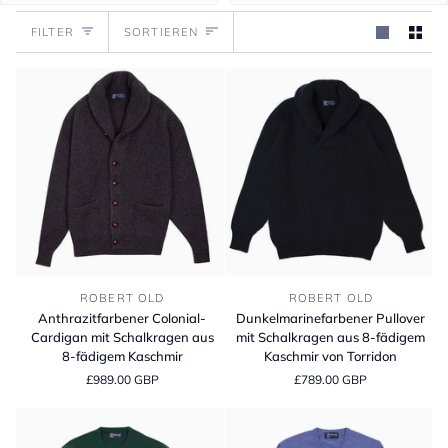
Sortieren
FILTER
SORTIEREN
Anthrazitfarbener
Dunkelmarinefarbener
ROBERT OLD
ROBERT OLD
Colonial-
Pullover
Anthrazitfarbener Colonial-
Dunkelmarinefarbener Pullover
Cardigan
mit
Cardigan mit Schalkragen aus
mit Schalkragen aus 8-fädigem
mit
Schalkragen
8-fädigem Kaschmir
Kaschmir von Torridon
Schalkragen
aus
£989.00 GBP
£789.00 GBP
aus
8-
8-
fädigem
fädigem
Kaschmir
Kaschmir
von