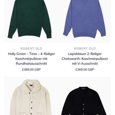
Torridon
Holly
Lapisblauer
ROBERT OLD
ROBERT OLD
Green
2-
Holly Green – Tiree – 4-fädiger
Lapisblauer 2-fädiger
–
fädiger
Kaschmirpullover mit
Chatsworth-Kaschmirpullover
Tiree
Chatsworth-
Rundhalsausschnitt
mit V-Ausschnitt
–
Kaschmirpullover
£489.00 GBP
£369.00 GBP
4-
mit
fädiger
V-
Kaschmirpullover
Ausschnitt
mit
Rundhalsausschnitt