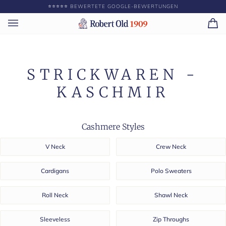
Direkt
⭐️⭐️⭐️⭐️⭐️ BEWERTETE GOOGLE-BEWERTUNGEN
GEBEN SIE ||BE
zum
Inhalt
Ei
(0)
STRICKWAREN -
KASCHMIR
Cashmere Styles
V Neck
Crew Neck
Cardigans
Polo Sweaters
Roll Neck
Shawl Neck
Sleeveless
Zip Throughs