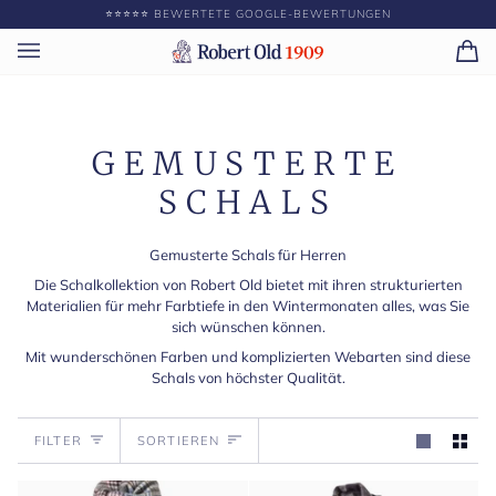
Direkt
⭐️⭐️⭐️⭐️⭐️ BEWERTETE GOOGLE-BEWERTUNGEN
GEBEN SIE ||BETRAG|| MEHR AUS, UM KOSTENLOS
zum
Inhalt
Ei
(0)
GEMUSTERTE
SCHALS
Gemusterte Schals für Herren
Die Schalkollektion von Robert Old bietet mit ihren strukturierten
Materialien für mehr Farbtiefe in den Wintermonaten alles, was Sie
sich wünschen können.
Mit wunderschönen Farben und komplizierten Webarten sind diese
Schals von höchster Qualität.
Sortieren
FILTER
SORTIEREN