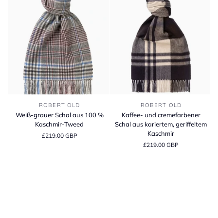
Weiß-
Kaffee-
ROBERT OLD
ROBERT OLD
grauer
und
Weiß-grauer Schal aus 100 %
Kaffee- und cremefarbener
Schal
cremefarbener
Kaschmir-Tweed
Schal aus kariertem, geriffeltem
aus
Schal
Kaschmir
£219.00 GBP
100
aus
£219.00 GBP
%
kariertem,
Kaschmir-
geriffeltem
Tweed
Kaschmir