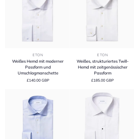
Weißes
Weißes,
ETON
ETON
Hemd
strukturiertes
Weißes Hemd mit moderner
Weißes, strukturiertes Twill-
mit
Twill-
Passform und
Hemd mit zeitgenössischer
moderner
Hemd
Umschlagmanschette
Passform
Passform
mit
£140.00 GBP
£185.00 GBP
und
zeitgenössischer
Umschlagmanschette
Passform