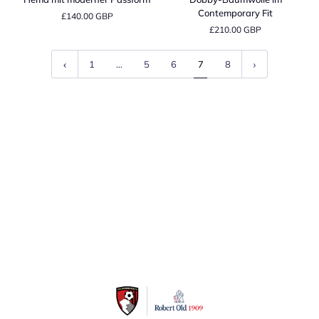
Hemd
Dobby-
Contemporary Fit
£140.00 GBP
mit
Baumwolle
£210.00 GBP
moderner
im
Passform
Contemporary
Fit
1
…
5
6
7
8