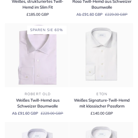
Weißes, strukturiertes Twill-
Rosa Twill-Hemd aus Schweizer
Twill-
Hemd
Hemd im Slim Fit
Baumwolle
Hemd
aus
£185.00 GBP
Ab £91.60 GBP
£229.00 GBP
im
Schweizer
Slim
Baumwolle
Fit
SPAREN SIE 60%
Weißes
Weißes
ROBERT OLD
ETON
Twill-
Signature-
Weißes Twill-Hemd aus
Weißes Signature-Twill-Hemd
Hemd
Twill-
Schweizer Baumwolle
mit klassischer Passform
aus
Hemd
Ab £91.60 GBP
£229.00 GBP
£140.00 GBP
Schweizer
mit
Baumwolle
klassischer
Passform