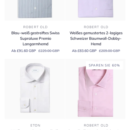
Blau-
Weißes
ROBERT OLD
ROBERT OLD
weiß
gemustertes
Blau-weiß gestreiftes Swiss
Weißes gemustertes 2-lagiges
gestreiftes
2-
Supraluxe Premio
Schweizer Baumwoll-Dobby-
Swiss
lagiges
Langarmhemd
Hemd
Supraluxe
Schweizer
Ab £91.60 GBP
£229.00 GBP
Ab £83.60 GBP
£209.00 GBP
Premio
Baumwoll-
Langarmhemd
Dobby-
Hemd
SPAREN SIE 60%
Weißes,
Rosa
ETON
ROBERT OLD
strukturiertes
Twill-