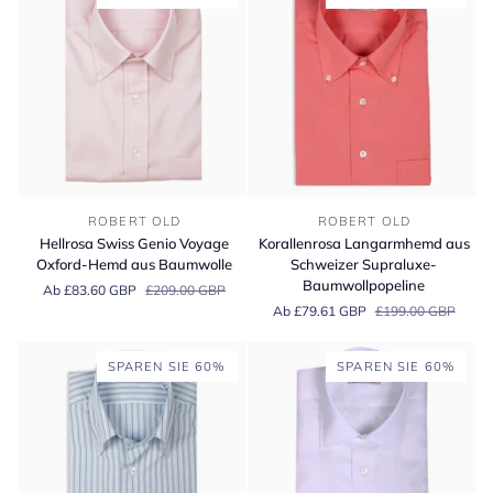
Hellrosa
Korallenrosa
ROBERT OLD
ROBERT OLD
Swiss
Langarmhemd
Hellrosa Swiss Genio Voyage
Korallenrosa Langarmhemd aus
Genio
aus
Oxford-Hemd aus Baumwolle
Schweizer Supraluxe-
Voyage
Schweizer
Baumwollpopeline
Ab £83.60 GBP
£209.00 GBP
Oxford-
Supraluxe-
Ab £79.61 GBP
£199.00 GBP
Hemd
Baumwollpopeline
aus
Baumwolle
SPAREN SIE 60%
SPAREN SIE 60%