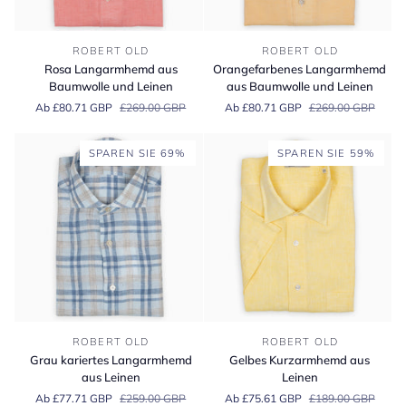
Rosa
Orangefarbenes
ROBERT OLD
ROBERT OLD
Langarmhemd
Langarmhemd
Rosa Langarmhemd aus
Orangefarbenes Langarmhemd
aus
aus
Baumwolle und Leinen
aus Baumwolle und Leinen
Baumwolle
Baumwolle
Ab £80.71 GBP
£269.00 GBP
Ab £80.71 GBP
£269.00 GBP
und
und
Leinen
Leinen
SPAREN SIE 69%
SPAREN SIE 59%
Grau
Gelbes
ROBERT OLD
ROBERT OLD
kariertes
Kurzarmhemd
Grau kariertes Langarmhemd
Gelbes Kurzarmhemd aus
Langarmhemd
aus
aus Leinen
Leinen
aus
Leinen
Ab £77.71 GBP
£259.00 GBP
Ab £75.61 GBP
£189.00 GBP
Leinen