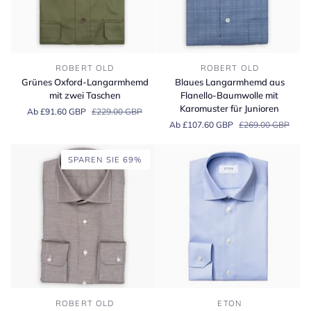
Grünes
Blaues
ROBERT OLD
ROBERT OLD
Oxford-
Langarmhemd
Grünes Oxford-Langarmhemd
Blaues Langarmhemd aus
Langarmhemd
aus
mit zwei Taschen
Flanello-Baumwolle mit
mit
Flanello-
Karomuster für Junioren
Ab £91.60 GBP
£229.00 GBP
zwei
Baumwolle
Ab £107.60 GBP
£269.00 GBP
Taschen
mit
Karomuster
für
SPAREN SIE 69%
Junioren
Braunes
Hellblaues
ROBERT OLD
ETON