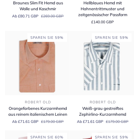
Slim
Hemd
Braunes Slim Fit Hemd aus
Hellblaues Hemd mit
Fit
mit
Wolle und Kaschmir
Hahnentrittmuster und
Hemd
Hahnentrittmuster
zeitgenössischer Passform
Ab £80.71 GBP
£269.00 GBP
aus
und
£140.00 GBP
Wolle
zeitgenössischer
und
Passform
Kaschmir
SPAREN SIE 59%
SPAREN SIE 59%
Orangefarbenes
Weiß-
ROBERT OLD
ROBERT OLD
Kurzarmhemd
grau
Orangefarbenes Kurzarmhemd
Weiß-grau gestreiftes
aus
gestreiftes
aus reinem italienischem Leinen
Zephirlino-Kurzarmhemd
reinem
Zephirlino-
Ab £71.61 GBP
£179.00 GBP
Ab £71.61 GBP
£179.00 GBP
italienischem
Kurzarmhemd
Leinen
SPAREN SIE 60%
SPAREN SIE 59%