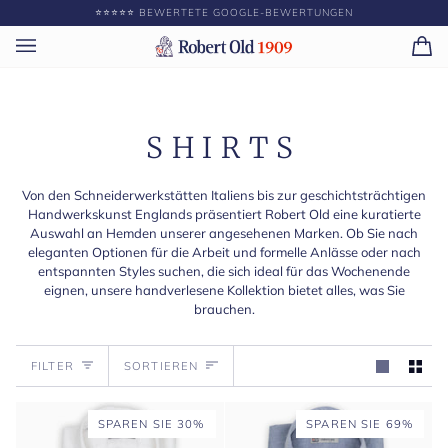
Direkt
GEBEN SIE ||BETRAG|| MEHR AUS, UM KOSTENLOSEN VERSAND 
⭐️⭐️⭐️⭐️⭐️ BEWERTETE GOOGLE-BEWERTUNGEN
zum
Inhalt
Ei
(0)
SHIRTS
Von den Schneiderwerkstätten Italiens bis zur geschichtsträchtigen
Handwerkskunst Englands präsentiert Robert Old eine kuratierte
Auswahl an Hemden unserer angesehenen Marken. Ob Sie nach
eleganten Optionen für die Arbeit und formelle Anlässe oder nach
entspannten Styles suchen, die sich ideal für das Wochenende
eignen, unsere handverlesene Kollektion bietet alles, was Sie
brauchen.
Sortieren
FILTER
SORTIEREN
SPAREN SIE 30%
SPAREN SIE 69%