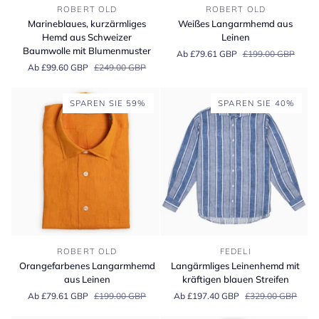
Marineblaues,
Weißes
ROBERT OLD
ROBERT OLD
kurzärmliges
Langarmhemd
Marineblaues, kurzärmliges
Weißes Langarmhemd aus
Hemd
aus
Hemd aus Schweizer
Leinen
aus
Leinen
Baumwolle mit Blumenmuster
Ab £79.61 GBP
£199.00 GBP
Schweizer
Ab £99.60 GBP
£249.00 GBP
Baumwolle
mit
Blumenmuster
SPAREN SIE 59%
SPAREN SIE 40%
Orangefarbenes
Langärmliges
ROBERT OLD
FEDELI
Langarmhemd
Leinenhemd
Orangefarbenes Langarmhemd
Langärmliges Leinenhemd mit
aus
mit
aus Leinen
kräftigen blauen Streifen
Leinen
kräftigen
Ab £79.61 GBP
£199.00 GBP
Ab £197.40 GBP
£329.00 GBP
blauen
Streifen