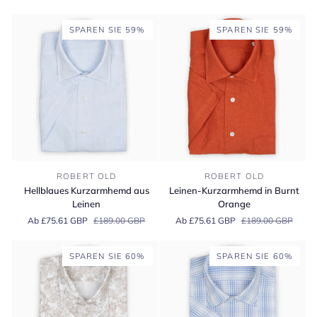
SPAREN SIE 59%
SPAREN SIE 59%
Hellblaues
Leinen-
ROBERT OLD
ROBERT OLD
Kurzarmhemd
Kurzarmhemd
Hellblaues Kurzarmhemd aus
Leinen-Kurzarmhemd in Burnt
aus
in
Leinen
Orange
Leinen
Burnt
Ab £75.61 GBP
£189.00 GBP
Ab £75.61 GBP
£189.00 GBP
Orange
SPAREN SIE 60%
SPAREN SIE 60%