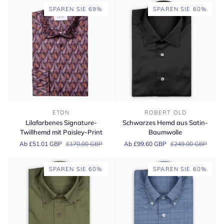
SPAREN SIE 69%
SPAREN SIE 60%
Lilafarbenes
Schwarzes
ETON
ROBERT OLD
Signature-
Hemd
Lilafarbenes Signature-
Schwarzes Hemd aus Satin-
Twillhemd
aus
Twillhemd mit Paisley-Print
Baumwolle
mit
Satin-
Ab £51.01 GBP
£170.00 GBP
Ab £99.60 GBP
£249.00 GBP
Paisley-
Baumwolle
Print
SPAREN SIE 60%
SPAREN SIE 60%