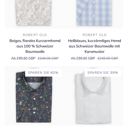
Beiges,
Hellblaues,
ROBERT OLD
ROBERT OLD
florales
kurzärmliges
Beiges, florales Kurzarmhemd
Hellblaues, kurzärmliges Hemd
Kurzarmhemd
Hemd
aus 100 % Schweizer
aus Schweizer Baumwolle mit
aus
aus
Baumwolle
Karomuster
100
Schweizer
Ab £99.60 GBP
£249.00 GBP
Ab £99.60 GBP
£249.00 GBP
%
Baumwolle
Schweizer
mit
Baumwolle
Karomuster
SPAREN SIE 60%
SPAREN SIE 59%