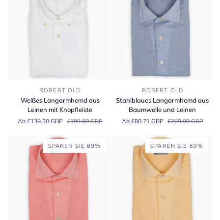
Weißes
Stahlblaues
ROBERT OLD
ROBERT OLD
Langarmhemd
Langarmhemd
Weißes Langarmhemd aus
Stahlblaues Langarmhemd aus
aus
aus
Leinen mit Knopfleiste
Baumwolle und Leinen
Leinen
Baumwolle
Ab £139.30 GBP
£199.00 GBP
Ab £80.71 GBP
£269.00 GBP
mit
und
Knopfleiste
Leinen
SPAREN SIE 69%
SPAREN SIE 69%