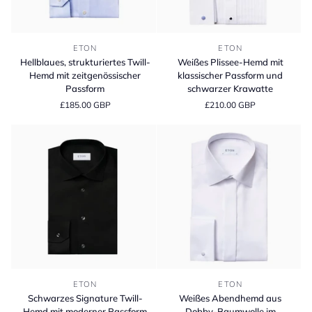
Hellblaues,
Weißes
ETON
ETON
strukturiertes
Plissee-
Hellblaues, strukturiertes Twill-
Weißes Plissee-Hemd mit
Twill-
Hemd
Hemd mit zeitgenössischer
klassischer Passform und
Hemd
mit
Passform
schwarzer Krawatte
mit
klassischer
£185.00 GBP
£210.00 GBP
zeitgenössischer
Passform
Passform
und
schwarzer
Krawatte
Schwarzes
Weißes
ETON
ETON
Signature
Abendhemd
Schwarzes Signature Twill-
Weißes Abendhemd aus
Twill-
aus
Hemd mit moderner Passform
Dobby-Baumwolle im