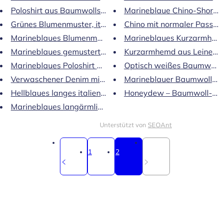
Poloshirt aus Baumwollstrick
Marineblaue Chino-Shorts
Grünes Blumenmuster, italienische Baumwolle...
Chino mit normaler Passfo
Marineblaues Blumenmuster, reines italienisches Leinen 
Marineblaues Kurzarmhem
Marineblaues gemustertes italienisches Longsleeve
Kurzarmhemd aus Leinen 
Marineblaues Poloshirt aus Strick mit kurzen Ärmeln
Optisch weißes Baumwoll-T
Verwaschener Denim mit Western-Print
Marineblauer Baumwollstr
Hellblaues langes italienisches Leinen...
Honeydew – Baumwoll-Stie
Marineblaues langärmliges Piqué-Hemd
Unterstützt von
SEOAnt
1
2