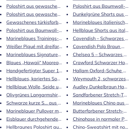
Poloshirt aus gewaschenem Baumwoll-Piqué in Grün...
Poloshirt aus Baumwoll-Piqu
Poloshirt aus gewaschenem orangefarbenem Baumwoll-
Dunkelgrüne Shorts aus ita
Gewaschenes türkisfarbenes Baumwoll-Piqué …
Marineblaues italienisch
Poloshirt aus Baumwoll-Piqué in Marineblau
Hellblaue Shorts aus itali
Marineblaues Trainings-Sweatshirt mit Reißverschluss
Cavendish – Schwarzes Ka
Weißer Piqué mit dreifarbigen Details...
Cavendish Polo Braun Wild
Marineblaues Signature-Sweatshirt aus Baumwolle
Chelsea 5 – Schwarzes Wi
Blaues „Hawaii“ Moorea, wasserfest …
Crawford Schwarzer Hand
Handgefertigter Super 16-Stoff aus marineblauer Wolle 
Hallam Oxford-Schuhe mit 
Hellblaues, kariertes Sommer-Wolls...
Weymouth 2, schwarzes Ka
Hellblaue Wolle, Seide und Leinen …
Audley Dunkelbraun Hand 
Olivgrünes Langarmshirt aus Leinen ...
Sandfarbener Stretch-Twi
Schwarze kurze S... aus 100 % Baumwollstrick
Marineblaues Chino aus Ba
Marineblauer Pullover mit durchgehendem Reißverschlus
Butterfarbener Stretch-Ba
Eisblauer durchgehender Reißverschluss aus Waffelstric
Chinohose in normaler Pas
Hellbraunes Poloshirt aus reinem Baumwollstrick...
Chino-Sweatshirt mit norm