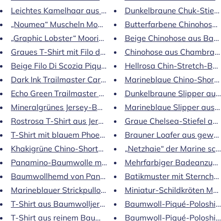
Leichtes Kamelhaar aus reiner Baumwolle ...
Dunkelbraune Chuk-Stiefel 
„Noumea“ Muscheln Moorea Schwi...
Butterfarbene Chinohose m
„Graphic Lobster“ Moorise Schwimm...
Beige Chinohose aus Baum
Graues T-Shirt mit Filo di Scozia-Print
Chinohose aus Chambray-
Beige Filo Di Scozia Piqué Pol...
Hellrosa Chin-Stretch-Bau
Dark Ink Trailmaster Cargo-Hosen …
Marineblaue Chino-Shorts
Echo Green Trailmaster Cargo T...
Dunkelbraune Slipper au
Mineralgrünes Jersey-Baumwoll-T-Shirt …
Marineblaue Slipper aus
Rostrosa T-Shirt aus Jersey-Baumwolle …
Graue Chelsea-Stiefel aus
T-Shirt mit blauem Phoenix-Print
Brauner Loafer aus gewe
Khakigrüne Chino-Shorts aus Leinen
„Netzhaie“ der Marine sc
Panamino-Baumwolle mit Farndruck...
Mehrfarbiger Badeanzug a
Baumwollhemd von Panamino mit Blumenmuster
Batikmuster mit Sternchen 
Marineblauer Strickpullover aus Pima-Baumwolle
Miniatur-Schildkröten Moo
T-Shirt aus Baumwolljersey in Jeansblau …
Baumwoll-Piqué-Poloshirt
T-Shirt aus reinem Baumwolljersey in Mandel...
Baumwoll-Piqué-Poloshirt