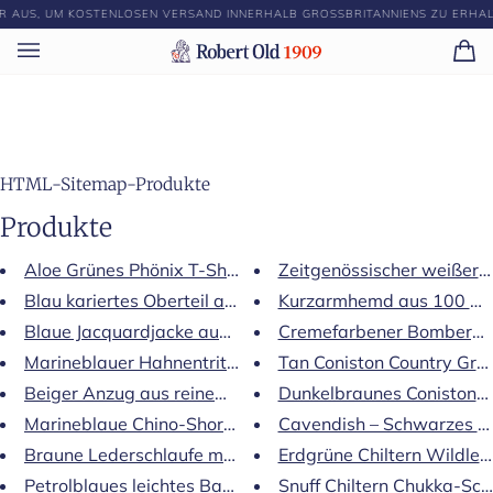
Direkt
R AUS, UM KOSTENLOSEN VERSAND INNERHALB GROSSBRITANNIENS ZU ERHALT
zum
Inhalt
Ei
(0)
HTML-Sitemap-Produkte
Produkte
Aloe Grünes Phönix T-Shirt
Zeitgenössischer weißer Si
Blau kariertes Oberteil aus Wolle, Leinen und Silber …
Kurzarmhemd aus 100 % n
Blaue Jacquardjacke aus 100 % Leinen mit Hahnentrittmu
Cremefarbener Bomberpul
Marineblauer Hahnentrittmuster aus Wolle, Seide und …
Tan Coniston Country Grai
Beiger Anzug aus reinem Leinen
Dunkelbraunes Coniston-R
Marineblaue Chino-Shorts aus Leinen
Cavendish – Schwarzes W
Braune Lederschlaufe mit Doppelschnalle
Erdgrüne Chiltern Wildled
Petrolblaues leichtes Baumwolltuch aus reiner Baumwoll
Snuff Chiltern Chukka-Schu